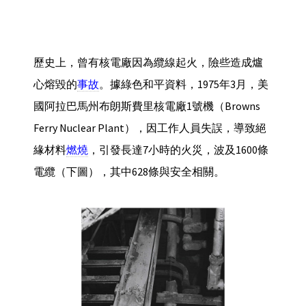
歷史上，曾有核電廠因為纜線起火，險些造成爐
心熔毀的
事故
。據綠色和平資料，1975年3月，美
國阿拉巴馬州布朗斯費里核電廠1號機（Browns
Ferry Nuclear Plant），因工作人員失誤，導致絕
緣材料
燃燒
，引發長達7小時的火災，波及1600條
電纜（下圖），其中628條與安全相關。