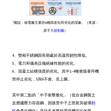
*圖說：核電廠主要的6種因老化而劣化的現象。（來源：
原子力
規制廳
）
4、雙相不銹鋼因長期處於高溫而韌性降低。
5、電力和儀表設備絕緣性能的劣化。
6、混凝土結構強度的劣化。其中1-4種會隨著停機
而停止劣化，5與6不會。見上圖。
其中第二點的「中子衝擊脆化」（低合金鋼製之
反應爐壓力容器鋼，因接受中子之照射其破壞
韌
性
會產生變化）是許多老舊核電停機訴訟的爭