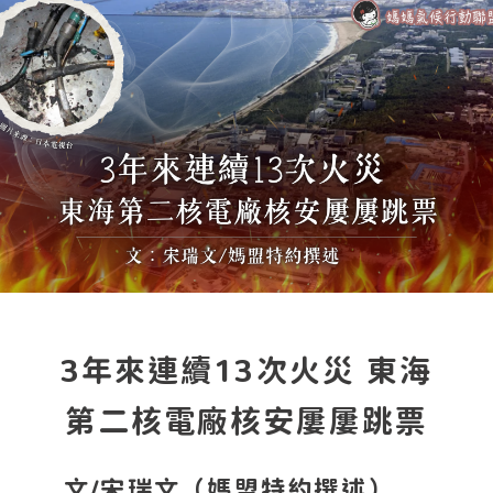
3年來連續13次火災 東海
第二核電廠核安屢屢跳票
文/宋瑞文（媽盟特約撰述）