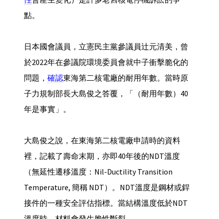
點。
日本國會議員，立憲民主黨參議員辻元清美，曾
於2022年在參議院環境委員會就中子衝擊脆化的
問題，
確認
東海第二核電廠的耐用年數。當時原
子力規制部長大島俊之答覆，「（耐用年數）40
年是事實」。
大島俊之說，在東海第二核電廠申請時的資料
裡，記載了壽命末期，亦即40年後的NDT溫度
（無延性遷移溫度：Nil-Ductility Transition
Temperature, 簡稱 NDT）。NDT溫度是鋼材或銲
接件的一種安全評估指標。當結構溫度低於NDT
溫度時，材料會發生脆性斷裂。