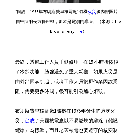
*圖說：1975年布朗斯費里核電廠1號機
火災
後內部照片，
圖中間的長方條鋁框，原本是電纜的導管。（來源：The
Browns Ferry
Fire
）
最終，透過工作人員手動修理，在15 小時後恢復
了冷卻功能，勉強避免了重大災難。如果火災是
由外部因素引起，或者工作人員復原作業因故受
阻，需要更多時間，很可能引發爐心熔毀。
布朗斯費里核電廠1號機在1975年發生的這次火
災，
促成
了美國核電廠以不易燃燒的纜線（難燃
纜線）為標準，而且老舊核電也要遵守的核安制