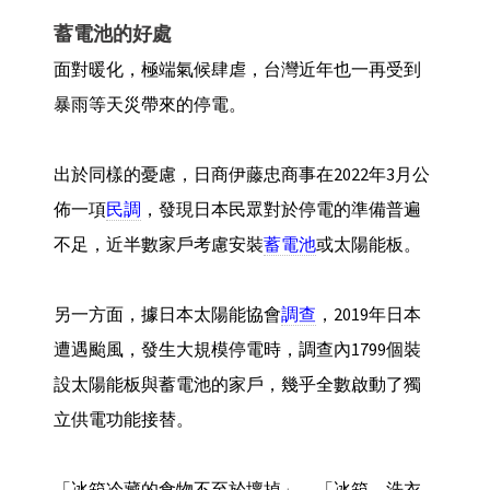
蓄電池的好處
面對暖化，極端氣候肆虐，台灣近年也一再受到
暴雨等天災帶來的停電。
出於同樣的憂慮，日商伊藤忠商事在2022年3月公
佈一項
民調
，發現日本民眾對於停電的準備普遍
不足，近半數家戶考慮安裝
蓄電池
或太陽能板。
另一方面，據日本太陽能協會
調查
，2019年日本
遭遇颱風，發生大規模停電時，調查內1799個裝
設太陽能板與蓄電池的家戶，幾乎全數啟動了獨
立供電功能接替。
「冰箱冷藏的食物不至於壞掉」、「冰箱、洗衣