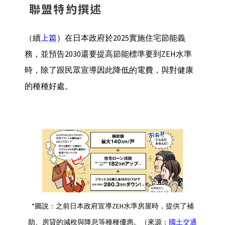
聯盟特約撰述
（續
上篇
）在日本政府於2025實施住宅節能義
務，並預告2030還要提高節能標準要到ZEH水準
時，除了跟民眾宣導因此降低的電費，與對健康
的種種好處。
*圖說：之前日本政府宣導ZEH水準房屋時，提供了補
助、房貸的減稅與降息等種種優惠。（來源：
國土交通