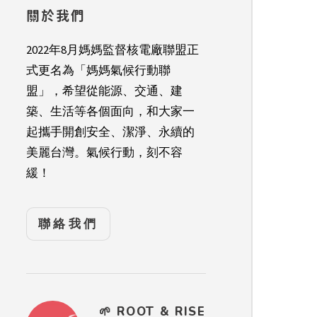
關於我們
2022年8月媽媽監督核電廠聯盟正
式更名為「媽媽氣候行動聯
盟」，希望從能源、交通、建
築、生活等各個面向，和大家一
起攜手開創安全、潔淨、永續的
美麗台灣。氣候行動，刻不容
緩！
聯絡我們
🌱 ROOT & RISE