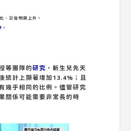
化，災後明顯上升。
學
。
授等團隊的
研究
，新生兒先天
統計上顯著增加13.4%；且
有幾乎相同的比例。儘管研究
果關係可能需要非常長的時