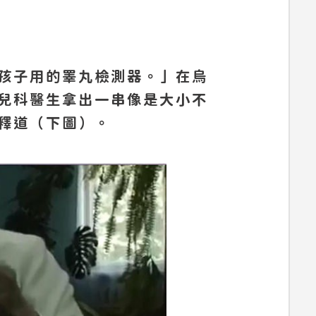
孩子用的睪丸檢測器。」在烏
兒科醫生拿出一串像是大小不
釋道（下圖）。