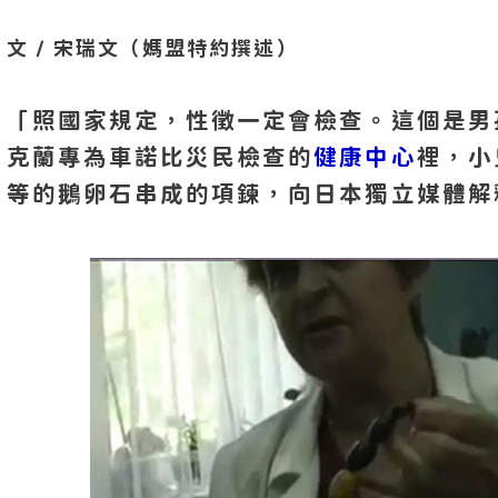
文 / 宋瑞文（媽盟特約撰述）
「照國家規定，性徵一定會檢查。這個是男
克蘭專為車諾比災民檢查的
健康中心
裡，小
等的鵝卵石串成的項鍊，向日本獨立媒體解