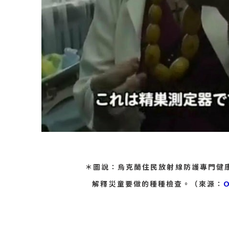
＊圖說：烏克蘭住民放射線防護專門健
解釋災童要做的種種檢查。（來源：