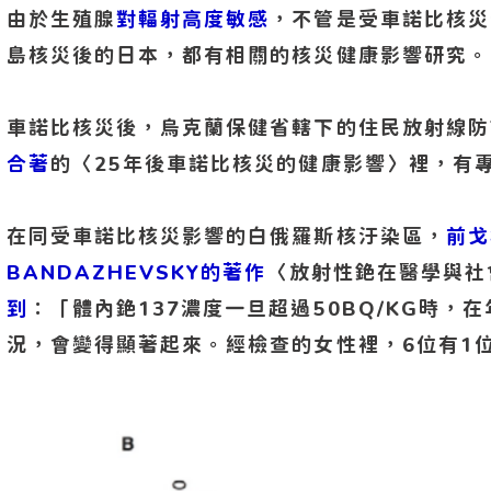
由於生殖腺
對輻射高度敏感
，不管是受車諾比核災
島核災後的日本，都有相關的核災健康影響研究。
車諾比核災後，烏克蘭保健省轄下的住民放射線防
合著
的〈25年後車諾比核災的健康影響〉裡，有
在同受車諾比核災影響的白俄羅斯核汙染區，
前戈
BANDAZHEVSKY的著作
〈放射性銫在醫學與社
到
：「體內銫137濃度一旦超過50BQ/KG時，
況，會變得顯著起來。經檢查的女性裡，6位有1