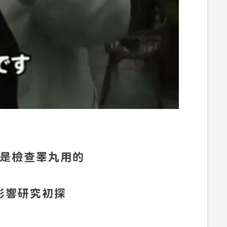
來是檢查睪丸用的
影響研究初探