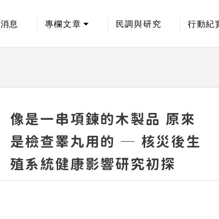
新消息
專欄文章
民調與研究
行動紀
像是一串項鍊的木製品 原來
是檢查睪丸用的 ─ 核災後生
殖系統健康影響研究初探