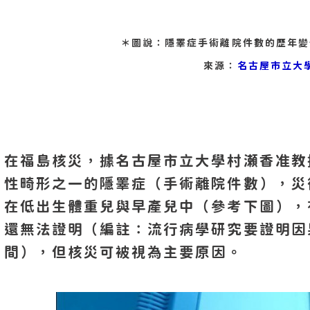
＊圖說：隱睪症手術離院件數的歷年變
來源：
名古屋市立大
在福島核災，據名古屋市立大學村瀬香准教
性畸形之一的隱睪症（手術離院件數），災後
在低出生體重兒與早產兒中（參考下圖），
還無法證明（編註：流行病學研究要證明因
間），但核災可被視為主要原因。