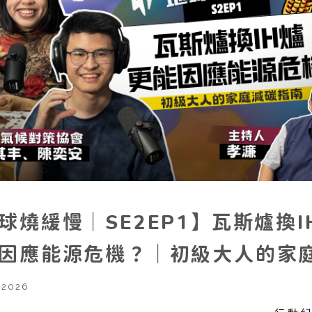
球燒緩慢｜SE2EP1】瓦斯爐換I
因應能源危機？｜初級大人的家
南
 2026