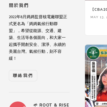
關於我們
【CBA2
2022年8月媽媽監督核電廠聯盟正
MAY 13,
式更名為「媽媽氣候行動聯
盟」，希望從能源、交通、建
築、生活等各個面向，和大家一
起攜手開創安全、潔淨、永續的
美麗台灣。氣候行動，刻不容
緩！
聯絡我們
🌱 ROOT & RISE