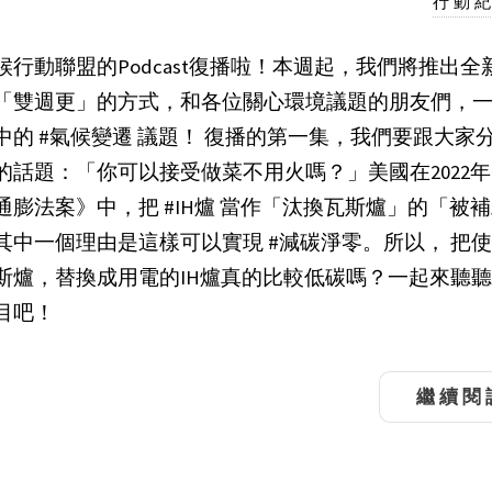
行動
候行動聯盟的Podcast復播啦！本週起，我們將推出全
「雙週更」的方式，和各位關心環境議題的朋友們，
中的 #氣候變遷 議題！ 復播的第一集，我們要跟大家
的話題：「你可以接受做菜不用火嗎？」美國在2022
通膨法案》中，把 #IH爐 當作「汰換瓦斯爐」的「被
其中一個理由是這樣可以實現 #減碳淨零。所以， 把
斯爐，替換成用電的IH爐真的比較低碳嗎？一起來聽
目吧！
繼續閱