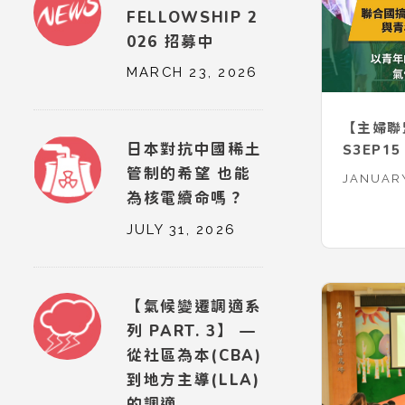
FELLOWSHIP 2
026 招募中
MARCH 23, 2026
【主婦聯
日本對抗中國稀土
S3EP
遷嗎？C
管制的希望 也能
JANUARY
聊跨國氣候治
為核電續命嗎？
年氣候聯
JULY 31, 2026
動聯盟 
【氣候變遷調適系
列 PART. 3】 —
從社區為本(CBA)
到地方主導(LLA)
的調適