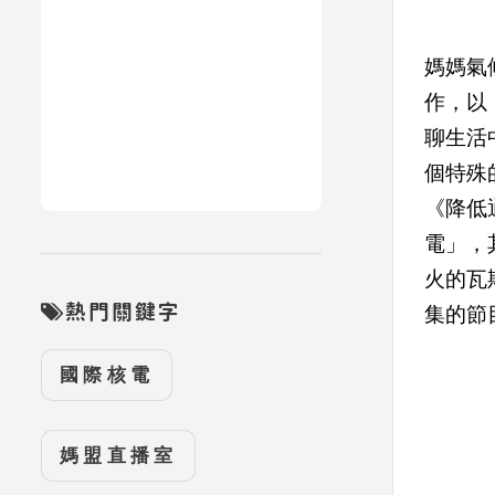
媽媽氣
作，以
聊生活
個特殊
《降低
電」，
火的瓦
熱門關鍵字
集的節
國際核電
媽盟直播室