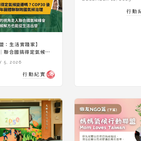
行動
盟：生活實踐家】
15｜聯合國搞得定氣候變
OP30 後與青年團體聊
 5, 2026
理｜FEAT. 台灣青
行動紀實
盟 黃業棠、媽媽氣候行
吳思儀