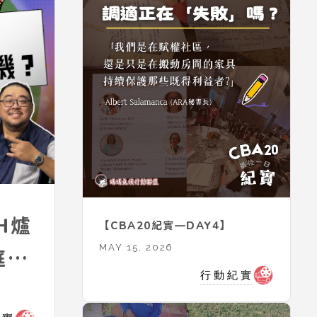
H爐
【CBA20紀實—DAY4】
MAY 15, 2026
庭減
行動紀實