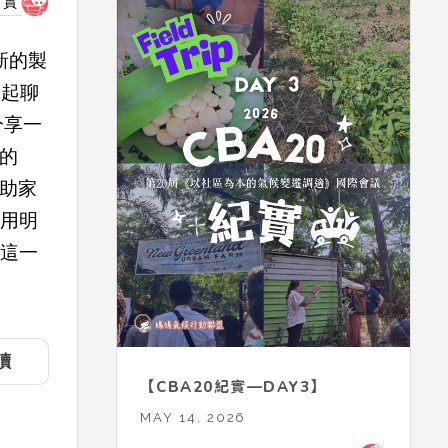
紀實
新的製
一起聊
分享一
年的
補助家
使用明
聽這一
讀
【CBA20紀實—DAY3】
MAY 14, 2026