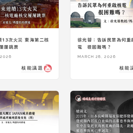
續13次火災 東海第二核
徐光蓉：告訴民眾為何重
屢屢跳票
電 很困難嗎？
 2026
MARCH 28, 2026
核能議題
核能