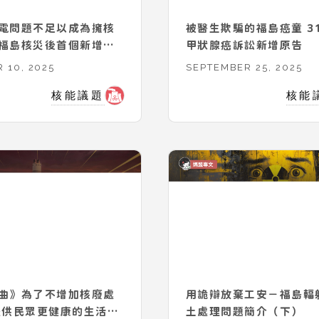
電問題不足以成為擁核
被醫生欺騙的福島癌童 311兒童
福島核災後首個新增核
甲狀腺癌訴訟新增原告
起（上）
 10, 2025
SEPTEMBER 25, 2025
核能議題
核能
曲》為了不增加核廢處
用詭辯放棄工安－福島輻
提供民眾更健康的生活環
土處理問題簡介（下）