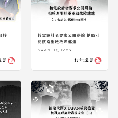
啟核
核電設計者要求公開辯論 柏崎刈
羽核電重啟故障連連
MARCH 23, 2026
議題
核能議題