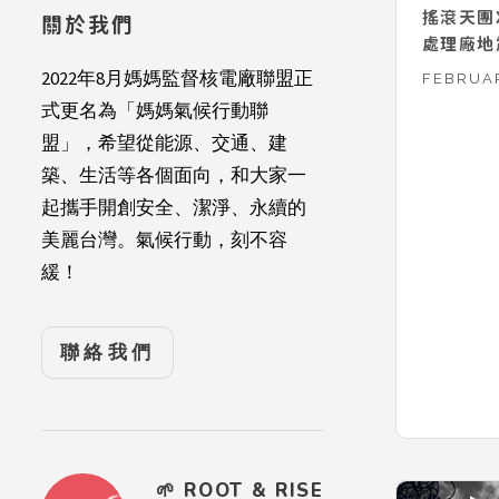
搖滾天團X
關於我們
處理廠地
2022年8月媽媽監督核電廠聯盟正
FEBRUAR
式更名為「媽媽氣候行動聯
盟」，希望從能源、交通、建
築、生活等各個面向，和大家一
起攜手開創安全、潔淨、永續的
美麗台灣。氣候行動，刻不容
緩！
聯絡我們
🌱 ROOT & RISE