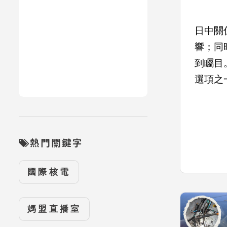
日中關
響；同
到矚目
選項之
熱門關鍵字
國際核電
媽盟直播室