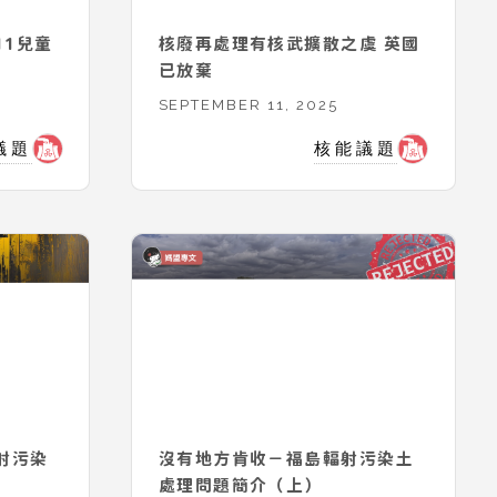
核廢再處理有核武擴散之虞 英國
已放棄
SEPTEMBER 11, 2025
議題
核能議題
射污染
沒有地方肯收－福島輻射污染土
處理問題簡介（上）