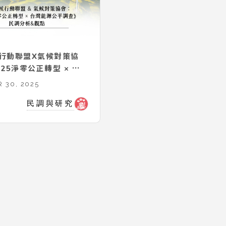
行動聯盟X氣候對策協
25淨零公正轉型 × 台
平調查》民調分析＆觀
 30, 2025
民調與研究