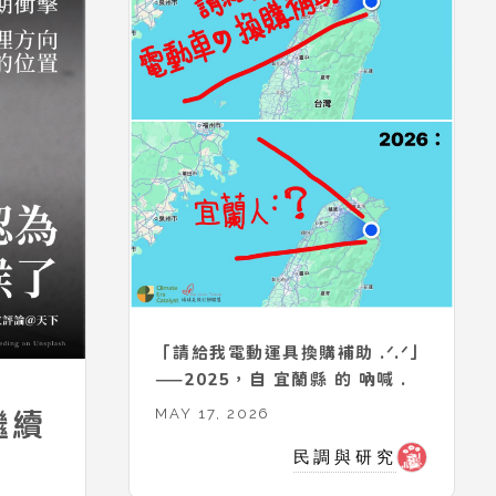
「請給我電動運具換購補助 .ᐟ.ᐟ」
——2025，自 宜蘭縣 的 吶喊 .
MAY 17, 2026
繼續
民調與研究