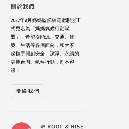
關於我們
2022年8月媽媽監督核電廠聯盟正
式更名為「媽媽氣候行動聯
盟」，希望從能源、交通、建
築、生活等各個面向，和大家一
起攜手開創安全、潔淨、永續的
美麗台灣。氣候行動，刻不容
緩！
聯絡我們
🌱 ROOT & RISE