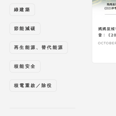
綠建築
節能減碳
媽媽氣候
會：《20
灣能源公
OCTOBER
再生能源、替代能源
點
核能安全
核電重啟／除役