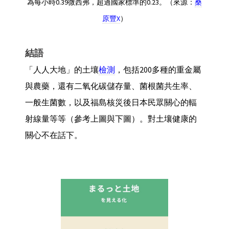
為每小時0.39微西弗，超過國家標準的0.23。（來源：
桑
原豐X
）
結語
「人人大地」的土壤
檢測
，包括200多種的重金屬
與農藥，還有二氧化碳儲存量、菌根菌共生率、
一般生菌數，以及福島核災後日本民眾關心的輻
射線量等等（參考上圖與下圖）。對土壤健康的
關心不在話下。