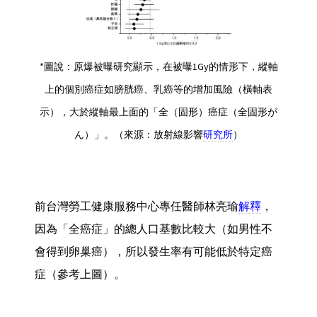
*圖說：原爆被曝研究顯示，在被曝1Gy的情形下，縱軸
上的個別癌症如膀胱癌、乳癌等的增加風險（橫軸表
示），大於縱軸最上面的「全（固形）癌症（全固形が
ん）」。（來源：放射線影響
研究所
）
前台灣勞工健康服務中心專任醫師林亮瑜
解釋
，
因為「全癌症」的總人口基數比較大（如男性不
會得到卵巢癌），所以發生率有可能低於特定癌
症（參考上圖）。