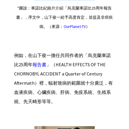
*圖說：車諾比紀錄片介紹「烏克蘭車諾比25周年報告
書」，序文中，山下俊一給予高度肯定，並提及非癌疾
病。（來源：
OurPlanet-TV
）
例如，在山下俊一擔任共同作者的「烏克蘭車諾
比25周年
報告書
」（HEALTH EFFECTS OF THE
CHORNOBYL ACCIDENT a Quarter of Century
Aftermath）裡，輻射致病的範圍就十分廣泛，有
血液疾病、心臟疾病、肝病、免疫系統、生殖系
統、先天畸形等等。