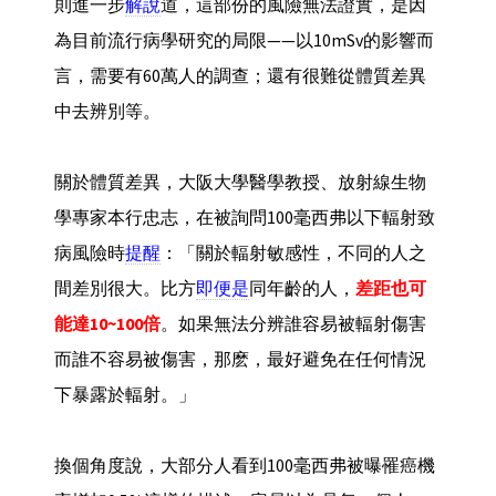
則進一步
解說
道，這部份的風險無法證實，是因
為目前流行病學研究的局限——以10mSv的影響而
言，需要有60萬人的調查；還有很難從體質差異
中去辨別等。
關於體質差異，大阪大學醫學教授、放射線生物
學專家本行忠志，在被詢問100毫西弗以下輻射致
病風險時
提醒
：「關於輻射敏感性，不同的人之
間差別很大。比方
即便是
同年齡的人，
差距也可
能達10~100倍
。如果無法分辨誰容易被輻射傷害
而誰不容易被傷害，那麽，最好避免在任何情況
下暴露於輻射。」
換個角度說，大部分人看到100毫西弗被曝罹癌機