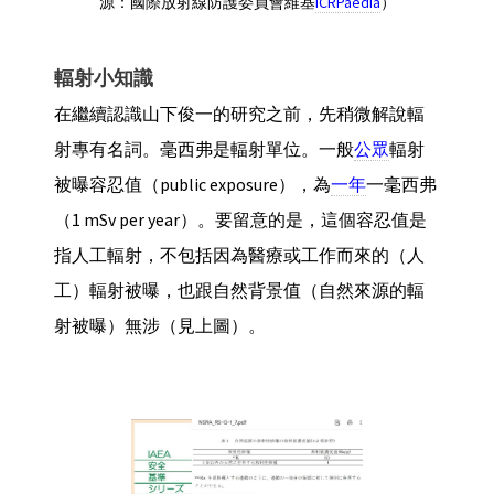
源：國際放射線防護委員會維基
ICRPaedia
）
輻射小知識
在繼續認識山下俊一的研究之前，先稍微解說輻
射專有名詞。毫西弗是輻射單位。一般
公眾
輻射
被曝容忍值（public exposure），為
一年
一毫西弗
（1 mSv per year）。要留意的是，這個容忍值是
指人工輻射，不包括因為醫療或工作而來的（人
工）輻射被曝，也跟自然背景值（自然來源的輻
射被曝）無涉（見上圖）。