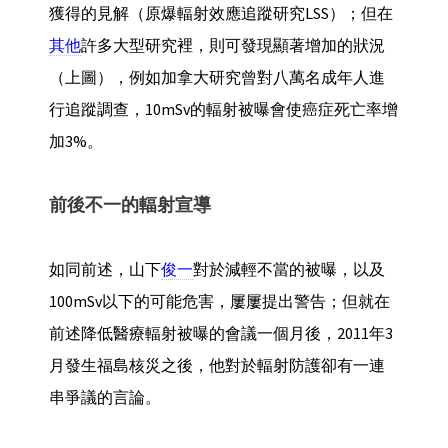
獲得的見解（原爆輻射效應追蹤研究LSS）；但在
其他
許多大型研究裡，則可發現顯著增加的狀況
（上圖），例如加拿大研究曾對八萬名成年人進
行追蹤調查，10mSv的輻射被曝會使癌症死亡率增
加3%。
前後不一的輻射宣導
如同前述，山下
俊一
對於減輕不當的被曝，以及
100mSv以下的可能危害，屢屢提出警告；但就在
前述降低醫療輻射被曝的會議一個月後，2011年3
月發生福島核災之後，他對於輻射防護卻有一連
串爭議的言論。