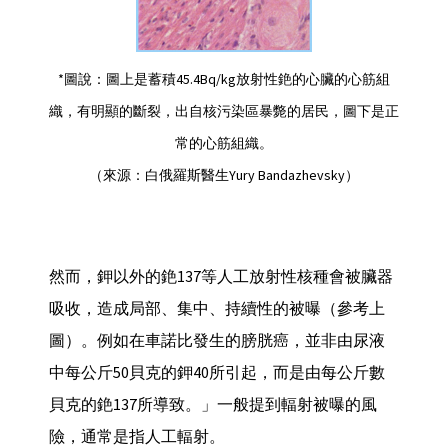
*圖說：圖上是蓄積45.4Bq/kg放射性銫的心臟的心筋組
織，有明顯的斷裂，出自核污染區暴斃的居民，圖下是正
常的心筋組織。
（來源：白俄羅斯醫生Yury Bandazhevsky）
然而，鉀以外的銫137等人工放射性核種會被臟器
吸收，造成局部、集中、持續性的被曝（參考上
圖）。例如在車諾比發生的膀胱癌，並非由尿液
中每公斤50貝克的鉀40所引起，而是由每公斤數
貝克的銫137所導致。」一般提到輻射被曝的風
險，通常是指人工輻射。