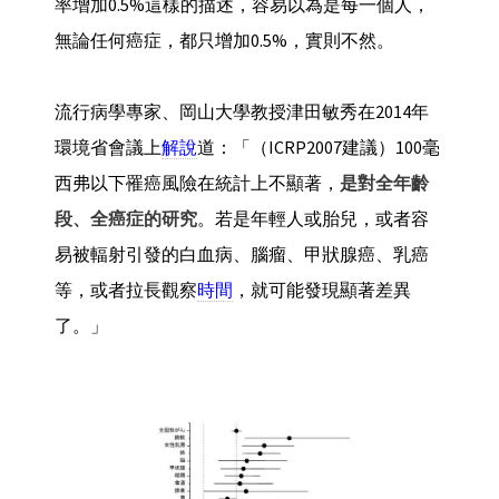
率增加0.5%這樣的描述，容易以為是每一個人，
無論任何癌症，都只增加0.5%，實則不然。
流行病學專家、岡山大學教授津田敏秀在2014年
環境省會議上
解說
道：「（ICRP2007建議）100毫
西弗以下罹癌風險在統計上不顯著，
是對全年齡
段、全癌症的研究
。若是年輕人或胎兒，或者容
易被輻射引發的白血病、腦瘤、甲狀腺癌、乳癌
等，或者拉長觀察
時間
，就可能發現顯著差異
了。」