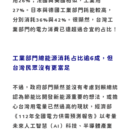
用
；法國與美國相似，工業用
26%
。日本與德國工業部門耗能較高，
27%
分別消耗
與
。很顯然，台灣工
36%
42%
業部門的電力消費已遠超過合宜的占比！
工業部門總能源消耗占比逾6成，但
台灣民眾沒有更富足
不過，政府部門顯然並沒有考慮到賴總統
認為節能比開發新能源重要的想法，或擔
心台灣用電量已然過高的現狀，經濟部
《
年全國電力供需預測報告》以考量
112
未來人工智慧（
）科技、半導體產業
AI