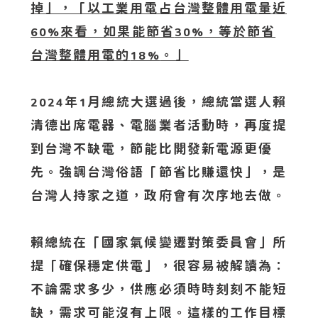
掉」，「以工業用電占台灣整體用電量近
來看，如果能節省
，等於節省
60%
30%
台灣整體用電的
。」
18%
年
月總統大選過後，總統當選人賴
2024
1
清德出席電器、電腦業者活動時，再度提
到台灣不缺電，節能比開發新電源更優
先。強調台灣俗語「節省比賺還快」，是
台灣人持家之道，政府會有次序地去做。
賴總統在「國家氣候變遷對策委員會」所
提「確保穩定供電」，很容易被解讀為：
不論需求多少，供應必須時時刻刻不能短
缺，需求可能沒有上限。這樣的工作目標