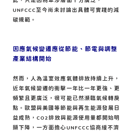
此，只是因為牽涉層面十分廣泛，
至今尚未討論出具體可實踐的減
UNFCCC
碳規範。
因應氣候變遷應從節能、節電與調整
產業結構開始
然而，人為溫室效應氣體排放持續上升，
近年氣候變遷的衝擊一年比一年更強、更
頻繁且更廣泛，很可能已然瀕臨氣候轉戾
點。歐盟與美國等節能與再生能源發展日
益成熟，
排放與能源使用量都開始明
CO2
顯下降，一方面擔心
協商緩不濟
UNFCCC