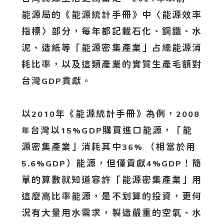
能源局的《能源統計手冊》中〈能源效率
指標〉部分，每年都記載石化、鋼鐵、水
泥、造紙等「能源密集產業」占總能源消
耗比率，以及這類產業的實質生產毛額對
台灣
貢獻。
GDP
以
年《能源統計手冊》為例，
2010
2008
台灣以
購買進口能源，「能
年
15%GDP
源密集產業」消耗其中
（相當於用
36%
）能源，但僅貢獻
！簡
5.6%GDP
4%GDP
單的算數就知道容許「能源密集產業」用
這麼高比率能源，是不划算的投資，更何
況有大量用水需求，製造嚴重的空氣、水