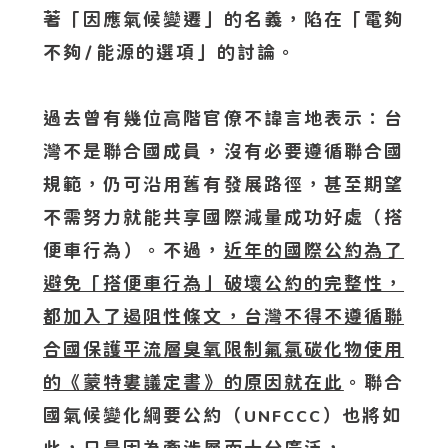
著「因應氣候變遷」的名義，陷在「電夠
不夠∕能源的選項」的討論。
過去曾有幾位高階官僚不諱言地表示：台
灣不是聯合國成員，沒有必要遵循聯合國
規範，仍可沿用舊有發展路徑，甚至期望
不需努力就能共享國際減量成功好處（搭
便車行為）。不過，
近年的國際公約為了
避免「搭便車行為」破壞公約的完整性，
都加入了遏阻性條文，台灣不得不遵循聯
合國保護平流層臭氧限制氟氯碳化物使用
的《蒙特婁議定書》的原因就在此
。聯合
國氣候變化綱要公約（
）也將如
UNFCCC