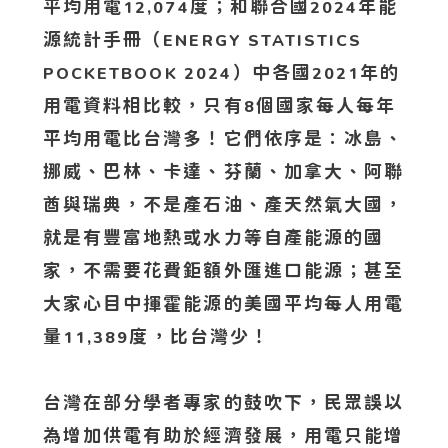
平均用電
度；和聯合國
年能
12,074
2024
源統計手冊（
ENERGY STATISTICS
）中各國
年的
POCKETBOOK 2024
2021
用電資料相比較，只有
個國家每人每年
8
平均用電比台灣多！它們依序是：冰島、
挪威、巴林、卡達、芬蘭、加拿大、阿聯
酋與瑞典，不是產石油、產天然氣大國，
就是有豐富地熱或水力等自產能源的國
家，不需要花費鉅額外匯進口能源；甚至
大家心目中揮霍能源的美國平均每人用電
量
度，比台灣少！
11,389
台灣在部分學者專家的鼓吹下，民眾誤以
為增加供電有助於經濟發展，用電只能增