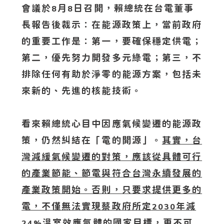
會議於
月
日召開，賴總統在台電董事
8
8
長報告後裁示：在能源政策上，當前政府
的重要工作是：第一，要確保穩定供電；
第二，優先努力開發多元綠電；第三，不
排除任何有助於淨零的能源方案，包括未
來新的、先進的核能技術。
看來賴總統心目中因應氣候變遷的能源政
策，仍然糾結在「電的開源」。
其實，台
灣減緩氣候變遷的對策，應該從具體可行
的產業節能、節電與符合台灣永續發展的
產業政策開始。否則，只要求提供更多的
電，不僅無法實現蔡政府所定
年減
2030
溫室效應氣體的國家目標，更不可
24%