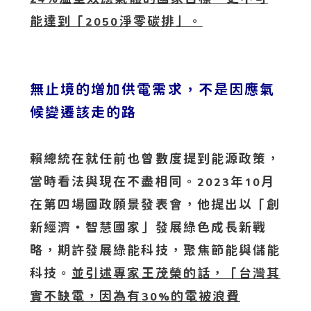
能達到「
淨零碳排」。
2050
無止境的增加供電需求，不是因應氣
候變遷該走的路
賴總統在就任前也曾數度提到能源政策，
當時看法與現在不盡相同。
年
月
2023
10
在第四場國政願景發表會，他提出以「創
新經濟‧智慧國家」發展綠色成長新戰
略，期許發展綠能科技，聚焦節能與儲能
科技。
並引述專家王茂榮的話，「台灣其
實不缺電，因為有
的電被浪費
30%