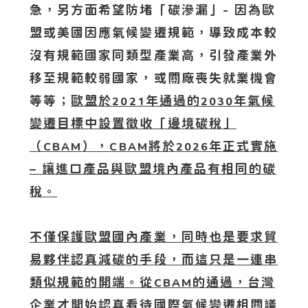
急，另方面希望防堵「碳滲漏」- 因為歐
盟或美國因應氣候變遷規範，導致成本較
沒有規範國家同類型產業高，引發產業外
移至規範較弱國家，或關廠喪失就業機會
等等；
歐盟於
年通過的
年氣候
2021
2030
變遷目標中設置徵收「邊境碳稅」
（
），
將於
年正式實施
CBAM
CBAM
2026
– 讓進口產品與歐盟境內產品有相同的碳
稅。
不僅保護歐盟國內產業，同時也是要求貿
易夥伴認真減碳的手段，而這只是一連串
類似規範的開端。從
的通過，台灣
CBAM
企業才開始認真看待國際氣候變遷相關議