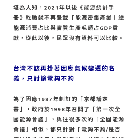
堪為人知，
年以後《能源統計手
2021
冊》乾脆就不再登載「能源密集產業」總
能源消費占比與實質生產毛額占
貢
GDP
獻，從此以後，民眾沒有資料可以比較。
台灣不該再掛著因應氣候變遷的名
義，只討論電夠不夠
為了因應
年制訂的「京都議定
1997
書」，政府於
年召開了「第一次全
1998
國能源會議」，與往後多次的「全國能源
會議」相似，都只針對「電夠不夠/是否