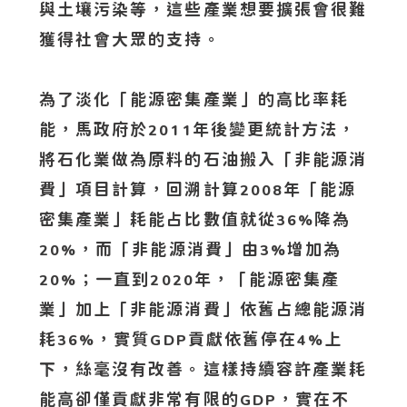
與土壤污染等，這些產業想要擴張會很難
獲得社會大眾的支持。
為了淡化「能源密集產業」的高比率耗
能，馬政府於
年後變更統計方法，
2011
將石化業做為原料的石油搬入「非能源消
費」項目計算，回溯計算
年「能源
2008
密集產業」耗能占比數值就從
降為
36%
，而「非能源消費」由
增加為
20%
3%
；一直到
年，「能源密集產
20%
2020
業」加上「非能源消費」依舊占總能源消
耗
，實質
貢獻依舊停在
上
36%
GDP
4%
下，絲毫沒有改善。這樣持續容許產業耗
能高卻僅貢獻非常有限的
，實在不
GDP