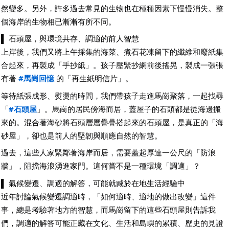
然變多。另外，許多過去常見的生物也在種種因素下慢慢消失。整
個海岸的生物相已漸漸有所不同。
▌ 石頭屋，與環境共存、調適的前人智慧
上岸後，我們又將上午採集的海菜、煮石花凍留下的纖維和廢紙集
合起來，再製成「手抄紙」。孩子壓緊抄網前後搖晃，製成一張張
有著
#馬崗回憶
的「再生紙明信片」。
等待紙張成形、熨燙的時間，我們帶孩子走進馬崗聚落，一起找尋
「
#石頭屋
」。馬崗的居民傍海而居，蓋屋子的石頭都是從海邊搬
來的。混合著海砂將石頭層層疊疊搭起來的石頭屋，是真正的「海
砂屋」，卻也是前人的堅韌與順應自然的智慧。
過去，這些人家緊鄰著海岸而居，需要蓋起厚達一公尺的「防浪
牆」，阻擋海浪湧進家門。這何嘗不是一種環境「調適」？
▌ 氣候變遷、調適的解答，可能就臧於在地生活經驗中
近年討論氣候變遷調適時，「如何適時、適地的做出改變」這件
事，總是考驗著地方的智慧，而馬崗留下的這些石頭屋則告訴我
們，調適的解答可能正藏在文化、生活和島嶼的累積、歷史的見證