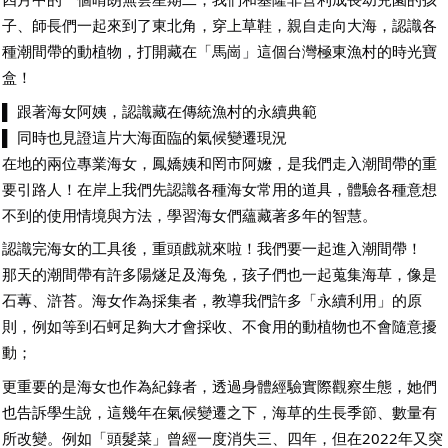
子、師長們一起來到了東北角，穿上草鞋，親自走向大海，認識各
種潮間帶的動植物，打開藏在「馬崗」這個台灣極東漁村的時光寶
盒！
▌ 跟著海女阿姨，認識藏在傳統漁村的永續典範
▌ 同時也見證這片大海面臨的氣候變遷現況
在地的兩位專業海女，鳳嬌姨和罔市阿嬤，是我們走入潮間帶的重
要引路人！在岸上我們先認識各種海女常用的道具，體驗各種意想
不到的使用情境與方法，學習海女們蘊藏著多年的智慧。
認識完海女的工具後，重頭戲就來啦！我們要一起進入潮間帶！
那天的潮間帶有許多陽燧足及海兔，孩子們也一起蒐集海草，像是
石蓴、滸苔。海女作為採集者，教導我們許多「永續利用」的原
則，例如等到石蚵足夠大才會採收、不食用的動植物也不會隨意擾
動；
更重要的是海女也作為紀錄者，透過身體經驗實際觀察生態，她們
也告訴學生說，這幾年在氣候變遷之下，海草的生長季節、數量有
所改變。例如「頭髮菜」曾經一度消失三、四年，但在2022年又突