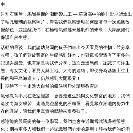
中。
告別石頭屋，馬崗長期的潮間帶志工 — 羅東高中的劉佳勳老師拿出
了軸孔珊瑚的觀察照片，帶著我們觀察珊瑚如何隨著每一次颱風改
變顏色；並提醒我們，在極端氣候越來越劇烈的未來，大家該如何
保護自然生態。
活動的最後，我們請幼兒園的孩子們畫出今天看見的生物，並分享
收穫，孩子們對於豐富的生態感到好奇，也對氣候變遷有了更多的
記憶與感受。也有家長與我們分享，這次走進馬崗，認識了海洋生
態、海女文化，看見人與土地、大海的連結，即便身為基隆土生土
長的和平島海邊人，仍然感到大開眼界！
▌ 期待下一堂走進大自然的氣候與戶外環境教育課
氣候教育不只在教室裡談，更要走進生態與文化豐富的地方，我們
這次向海女學習、走過見證歷史的石頭屋、看見藏在潮池內努力生
存的珊瑚，讓我們用真實的體驗來富養孩子。
感謝能夠與馬崗的每一位學習，我們也會在近期嘗試讓課程常態
化；期待更多人和我們一起認識我們心愛的島嶼！靜待我們的好消