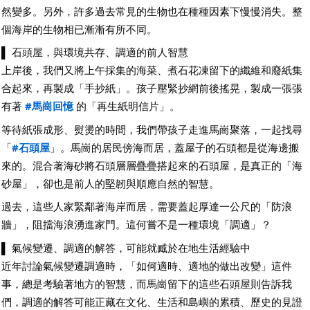
然變多。另外，許多過去常見的生物也在種種因素下慢慢消失。整
個海岸的生物相已漸漸有所不同。
▌ 石頭屋，與環境共存、調適的前人智慧
上岸後，我們又將上午採集的海菜、煮石花凍留下的纖維和廢紙集
合起來，再製成「手抄紙」。孩子壓緊抄網前後搖晃，製成一張張
有著
#馬崗回憶
的「再生紙明信片」。
等待紙張成形、熨燙的時間，我們帶孩子走進馬崗聚落，一起找尋
「
#石頭屋
」。馬崗的居民傍海而居，蓋屋子的石頭都是從海邊搬
來的。混合著海砂將石頭層層疊疊搭起來的石頭屋，是真正的「海
砂屋」，卻也是前人的堅韌與順應自然的智慧。
過去，這些人家緊鄰著海岸而居，需要蓋起厚達一公尺的「防浪
牆」，阻擋海浪湧進家門。這何嘗不是一種環境「調適」？
▌ 氣候變遷、調適的解答，可能就臧於在地生活經驗中
近年討論氣候變遷調適時，「如何適時、適地的做出改變」這件
事，總是考驗著地方的智慧，而馬崗留下的這些石頭屋則告訴我
們，調適的解答可能正藏在文化、生活和島嶼的累積、歷史的見證