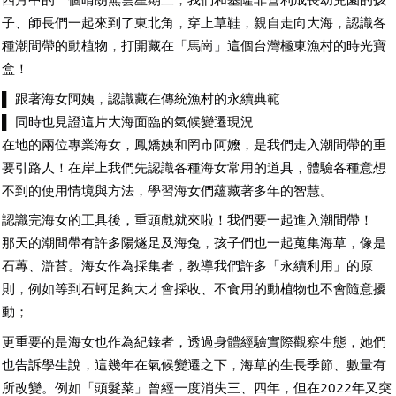
子、師長們一起來到了東北角，穿上草鞋，親自走向大海，認識各
種潮間帶的動植物，打開藏在「馬崗」這個台灣極東漁村的時光寶
盒！
▌ 跟著海女阿姨，認識藏在傳統漁村的永續典範
▌ 同時也見證這片大海面臨的氣候變遷現況
在地的兩位專業海女，鳳嬌姨和罔市阿嬤，是我們走入潮間帶的重
要引路人！在岸上我們先認識各種海女常用的道具，體驗各種意想
不到的使用情境與方法，學習海女們蘊藏著多年的智慧。
認識完海女的工具後，重頭戲就來啦！我們要一起進入潮間帶！
那天的潮間帶有許多陽燧足及海兔，孩子們也一起蒐集海草，像是
石蓴、滸苔。海女作為採集者，教導我們許多「永續利用」的原
則，例如等到石蚵足夠大才會採收、不食用的動植物也不會隨意擾
動；
更重要的是海女也作為紀錄者，透過身體經驗實際觀察生態，她們
也告訴學生說，這幾年在氣候變遷之下，海草的生長季節、數量有
所改變。例如「頭髮菜」曾經一度消失三、四年，但在2022年又突