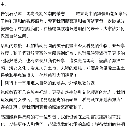
中。
告別石頭屋，馬崗長期的潮間帶志工 — 羅東高中的劉佳勳老師拿出
了軸孔珊瑚的觀察照片，帶著我們觀察珊瑚如何隨著每一次颱風改
變顏色；並提醒我們，在極端氣候越來越劇烈的未來，大家該如何
保護自然生態。
活動的最後，我們請幼兒園的孩子們畫出今天看見的生物，並分享
收穫，孩子們對於豐富的生態感到好奇，也對氣候變遷有了更多的
記憶與感受。也有家長與我們分享，這次走進馬崗，認識了海洋生
態、海女文化，看見人與土地、大海的連結，即便身為基隆土生土
長的和平島海邊人，仍然感到大開眼界！
▌ 期待下一堂走進大自然的氣候與戶外環境教育課
氣候教育不只在教室裡談，更要走進生態與文化豐富的地方，我們
這次向海女學習、走過見證歷史的石頭屋、看見藏在潮池內努力生
存的珊瑚，讓我們用真實的體驗來富養孩子。
感謝能夠與馬崗的每一位學習，我們也會在近期嘗試讓課程常態
化；期待更多人和我們一起認識我們心愛的島嶼！靜待我們的好消