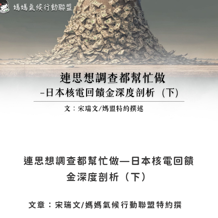
連思想調查都幫忙做—日本核電回饋
金深度剖析（下）
文章：宋瑞文/媽媽氣候行動聯盟特約撰