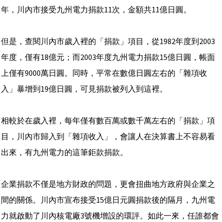
年，川內市接受九州電力捐款11次，金額共11億日圓。
但是，查閱川內市歲入裡的「捐款」項目，從1982年度到2003
年度，僅有18億元；而2003年度九州電力捐款15億日圓，帳面
上僅有9000萬日圓。同時，平常在數億日圓左右的「雜項收
入」暴增到19億日圓，可見捐款被列入到這裡。
相較於在歲入裡，每年僅有數百萬或數千萬左右的「捐款」項
目，川內市歸入到「雜項收入」，會讓人在決算書上不容易看
出來，有九州電力的這筆鉅款捐款。
企業捐款不僅是地方財政的問題，更會扭曲地方政府與企業之
間的關係。川內市宣布接受15億日元圓捐款後的隔月，九州電
力就啟動了川內核電廠3號機增設的環評。如此一來，任誰都會