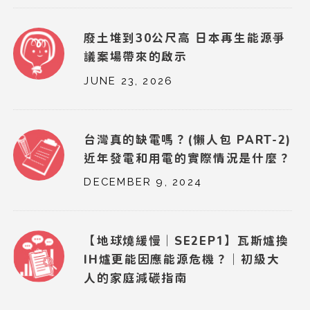
廢土堆到30公尺高 日本再生能源爭
議案場帶來的啟示
JUNE 23, 2026
台灣真的缺電嗎？(懶人包 PART-2)
近年發電和用電的實際情況是什麼？
DECEMBER 9, 2024
【地球燒緩慢｜SE2EP1】瓦斯爐換
IH爐更能因應能源危機？｜初級大
人的家庭減碳指南