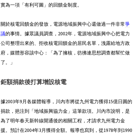
實為一項「有利可圖」的回饋金制度。
關於核電回饋金的發放，電源地域振興中心還做過一件非常
爭
議
的事情。據眾議員調查，2002年，電源地域振興中心把電力
公司整理出來的、拒收核電回饋金的居民名單，洩露給地方政
府，媒體形容該中心：「為了擁核，彷彿連思想調查都幫忙做
了。」
鉅額捐款後打算增設核電
據2003年9月各媒體報導，川內市將從九州電力獲得15億日圓的
捐款，挹注到「地域振興協力金」這筆款項。川內市說明，是
為了明年春天新幹線開通後的相關工程，才請求九州電力金
援。預計在2004年3月獲得全額。報導也寫到，從1978年到1990