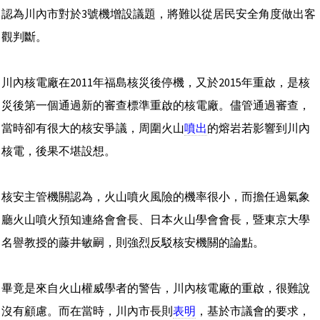
認為川內市對於3號機增設議題，將難以從居民安全角度做出客
觀判斷。
川內核電廠在2011年福島核災後停機，又於2015年重啟，是核
災後第一個通過新的審查標準重啟的核電廠。儘管通過審查，
當時卻有很大的核安爭議，周圍火山
噴出
的熔岩若影響到川內
核電，後果不堪設想。
核安主管機關認為，火山噴火風險的機率很小，而擔任過氣象
廳火山噴火預知連絡會會長、日本火山學會會長，暨東京大學
名譽教授的藤井敏嗣，則強烈反駁核安機關的論點。
畢竟是來自火山權威學者的警告，川內核電廠的重啟，很難說
沒有顧慮。而在當時，川內市長則
表明
，基於市議會的要求，