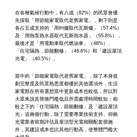
在各種氣候行動中，有八成（82%）的民眾會優
先採取「用節能家電取代老舊家電」，剩下則是
各占五成支持的「用IH爐取代瓦斯爐」（57.4%）
及「用熱泵熱水器取代瓦斯熱水器」（55.8%），
最後才是「用電動車取代燃油車」（48%）、
「住宅隔熱，節能翻修」（46.6%）和「建設屋頂
光電」（40.5%）。
當中的「節能家電取代老舊家電」，除了本身規
劃完整度及民眾熟悉度都優於其他選項外，生活
家電類在所有選想當中更新成本也較低，所以對
大眾來說其替換門檻低且所需處理時間較短；相
較之下的「住宅隔熱，節能翻修」及「建設屋頂
光」這兩個行動，除了需要專業技術支持、仰賴
光電業者前期評估及屋頂型光電相關配套措施
外，其建設成本也比其他行動高，使整體門檻大