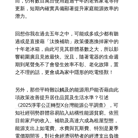
而，仍有數百萬台使用超過十年的老舊家電等待
更新，短期內確實具備顯著提升家庭能源效率的
潛力。
回想你我在過去五年之中，可能或多或少都有聽
過或是直接藉「汰換補助」政策優惠換掉家中的
十年老冰箱，由此可見其群體基數之大，所以影
響範圍廣且見效最快。況且，隨著電器的生命週
期到尾聲免不了會發生效率不彰、老化故障，置
之不理的話，更會成為家中隱形的吃電怪獸！
另外，那些平時難以觸及的能源用戶能否藉由此
項政策改善提升居住品質及生活水準？引述
《2025淨零公正轉型X台灣能源公平調查》
，可
知社經弱勢群體容易陷入結構性能源貧窮。依照
目前家戶的收入、補助及高達六成為租屋型態，
能源支出上如電費、水費與瓦斯費、特別是夏季
電價期間等，對社會經濟弱勢者的經濟支出負擔