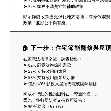
➤
六成弱勢家庭為租屋族，能源支出占生活費
➤
22% 家戶不清楚節能補助政策
顯示節能政策應更強化地方溝通，並降低弱勢
政策「兼顧公平與有感」。
🏠 下一步：住宅節能翻修與屋
在家電汰換潮之後，調查指出：
➤
82% 願意汰換節能家電
➤
57% 支持改用IH爐具
➤
56% 支持改用熱泵熱水器
➤
僅約 40% 願投入屋頂光電或隔熱翻修
高成本行動的推動困難在「資金門檻」。
因此，多數受訪者支持政府提供：
➤
💸 補助金（67.7%）