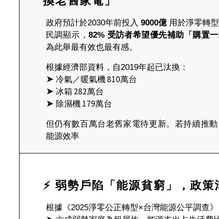
換老舊家電」
政府預計於2030年前投入
9000億
用於淨零轉型
民調顯示，
82% 受訪者希望優先補助「購置
為此舉最有效也最有感。
根據經濟部資料，自2019年起已汰換：
➤
冷氣／暖氣機 810萬台
➤
冰箱 282萬台
➤
除濕機 179萬台
但仍有數百萬台老舊家電待更新。若持續推動
能源效率
⚡ 弱勢戶陷「能源貧窮」，政策
根據《2025淨零公正轉型×台灣能源公平調查》