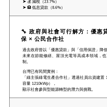
➤
💰 減稅（23.7%）
➤
🏦 低息貸款（8.6%）
🔧 政府與社會可行解方：優惠貸
保 × 公民合作社
過去政府曾以「優惠貸款」與「信用保證」降
未來在節能修繕、屋頂光電等高成本領域，也
制。
台灣已有民間實例：
「綠主張綠電生產合作社」透過社員出資建置 1
容量 1210kWp），
顯示社會參與型能源轉型的潛力與挑戰。