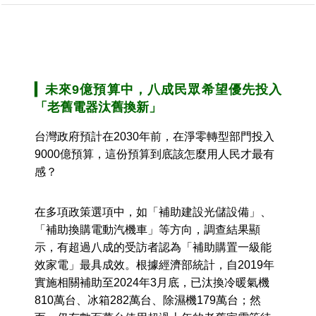
▎
未來9億預算中，八成民眾希望優先投入
「老舊電器汰舊換新」
台灣政府預計在2030年前，在淨零轉型部門投入
9000億預算，這份預算到底該怎麼用人民才最有
感？
在多項政策選項中，如「補助建設光儲設備」、
「補助換購電動汽機車」等方向，調查結果顯
示，有超過八成的受訪者認為「補助購置一級能
效家電」最具成效。根據經濟部統計，自2019年
實施相關補助至2024年3月底，已汰換冷暖氣機
810萬台、冰箱282萬台、除濕機179萬台；然