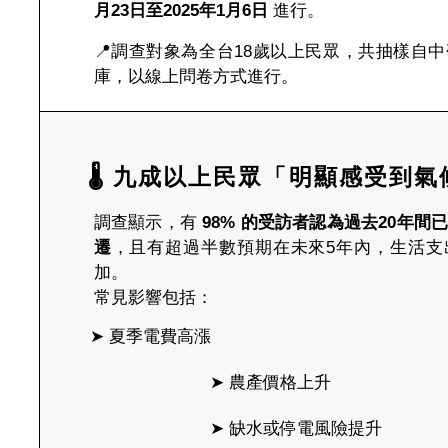
月23日至2025年1月6日
進行。
📍調查對象為全台18歲以上民眾，共抽樣自
庫，以線上問卷方式進行。
🌡 九成以上民眾「明顯感受到
調查顯示，有
98% 的受訪者認為過去20年間
遷
，且有超過半數預期在未來5年內，生活支
加。
常見影響包括：
➤ 
夏季電費高漲
			➤ 
農產價格上升
			➤ 
缺水或停電風險提升