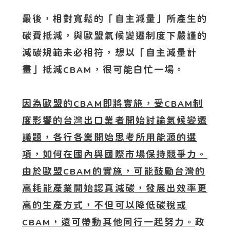
最後，相對寬鬆的「自主減量」所產生的
碳費抵減，與歐盟氣候變遷制度下嚴謹的
減碳規範未必相符，想以「自主減量計
畫」抵減
，很可能白忙一場。
CBAM
因為歐盟的
即將實施，受
制
CBAM
CBAM
度影響的台灣出口業者開始討論氣候變遷
議題，各行各業開始思考所用能源的選
項，如何在國內與國際市場保持競爭力。
由於歐盟
的實施，可能鼓勵台灣的
CBAM
高耗能產業開始認真減碳，發展出效率更
高的生產方式，不但可以降低碳稅或
，還可帶動其他同行一起努力。
政
CBAM