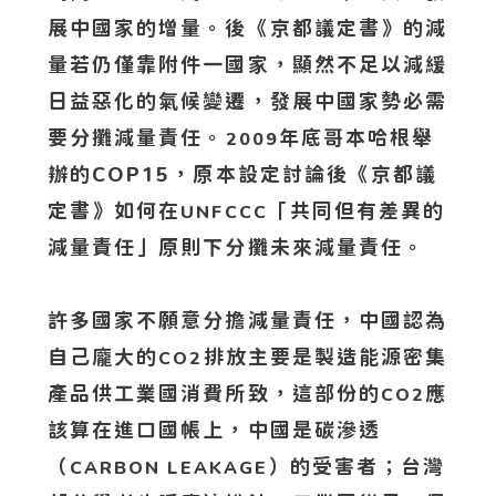
展中國家的增量。後《京都議定書》的減
量若仍僅靠附件一國家，顯然不足以減緩
日益惡化的氣候變遷，發展中國家勢必需
要分攤減量責任。
年底哥本哈根舉
2009
辦的COP15，原本設定討論後《京都議
定書》如何在
「共同但有差異的
UNFCCC
減量責任」原則下分攤未來減量責任。
許多國家不願意分擔減量責任，中國認為
自己龐大的
排放主要是製造能源密集
CO2
產品供工業國消費所致，這部份的
應
CO2
該算在進口國帳上，中國是碳滲透
（
）的受害者；台灣
CARBON LEAKAGE