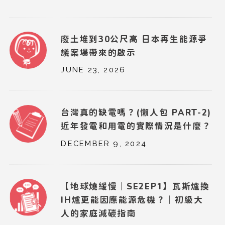
廢土堆到30公尺高 日本再生能源爭
議案場帶來的啟示
JUNE 23, 2026
台灣真的缺電嗎？(懶人包 PART-2)
近年發電和用電的實際情況是什麼？
DECEMBER 9, 2024
【地球燒緩慢｜SE2EP1】瓦斯爐換
IH爐更能因應能源危機？｜初級大
人的家庭減碳指南