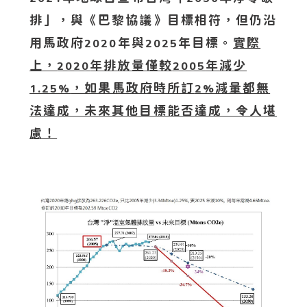
排」，與《巴黎協議》目標相符，但仍沿
用馬政府
年與
年目標。
實際
2020
2025
上，
年排放量僅較
年減少
2020
2005
，如果馬政府時所訂
減量都無
1.25%
2%
法達成，未來其他目標能否達成，令人堪
慮！