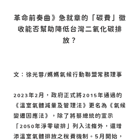
革命前奏曲》急就章的「碳費」徵
收能否幫助降低台灣二氧化碳排
放？
文：徐光蓉/媽媽氣候行動聯盟常務理事
年
月，政府正式將
年通過的
2023
2
2015
《溫室氣體減量及管理法》更名為《氣候
變遷因應法》，除了將蔡總統的宣示
「
年淨零碳排」列入法條外，還增
2050
添溫室氣體排放之稅費機制。5月開始，