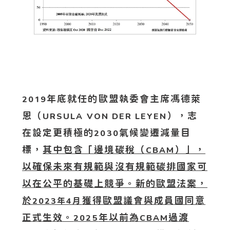
年底就任的歐盟執委會主席馮德萊
2019
恩（
），志
URSULA VON DER LEYEN
在設定更積極的
氣候變遷減量目
2030
標，
其中包含「邊境碳稅（
）」，
CBAM
以確保未來有規範與沒有規範碳排國家可
以在公平的基礎上競爭。新的歐盟法案，
於
獲得歐盟議會與成員國同意
2023年4月
正式生效。
年以前為
過渡
2025
CBAM