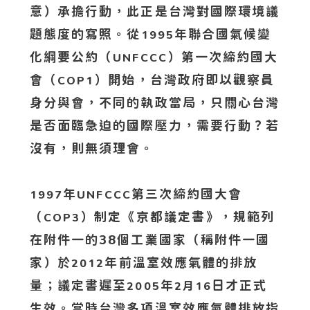
意）承擔行動，此正是台灣對國際環境議
題態度的寫照。從
年聯合國氣候變
1995
化綱要公約（
）第一次締約國大
UNFCCC
會（
）開始，台灣政府即以觀察員
COP1
身分與會，不同的執政當局，只關心台灣
是否面臨急迫的國際壓力，需要行動？若
沒有，則無須理會。
年
第三次締約國大會
1997
UNFCCC
（
）制定《京都議定書》，規範列
COP3
在附件一的38個工業國家（稱附件一國
家）於
年前溫室效應氣體的排放
2012
量；議定書遲至
年
日才正式
2005
2月16
生效。當時台灣多項溫室效應氣體排放指