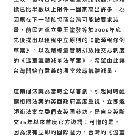
標已比半數以上附件一國家高出許多。為
因應在下一階段協商台灣可能被要求減
量，前民進黨立委王塗發等於
年底
2006
先後提出以租稅中立原則的《能源稅條例
草案》，以及藉總量管制排放權交易制度
的《溫室氣體減量法草案》，希望由此讓
台灣開始有意義的溫室效應氣體減量。
這兩個法案為當時全球首創，引起同時醞
釀相關法案的英國政府高度重視，立即邀
領銜法案立委們去英國參訪，是自台英斷
交
年以來首度官方邀請！可惜的是，
35
因為沒有立即的國際壓力，台灣的《溫室