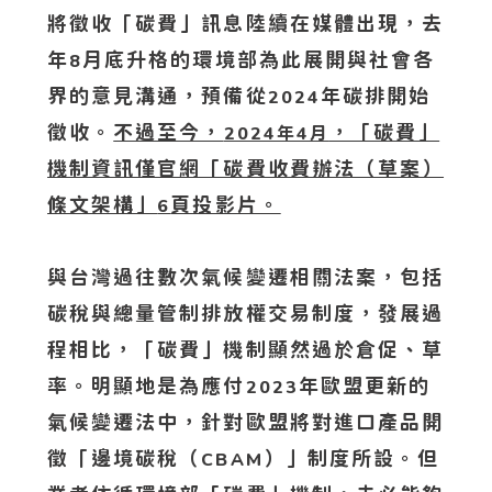
將徵收「碳費」訊息陸續在媒體出現，去
年
月底升格的環境部為此展開與社會各
8
界的意見溝通，預備從
年碳排開始
2024
徵收。
不過至今，
，「碳費」
2024年4月
機制資訊僅官網「碳費收費辦法（草案）
條文架構」
頁投影片。
6
與台灣過往數次氣候變遷相關法案，包括
碳稅與總量管制排放權交易制度，發展過
程相比，「碳費」機制顯然過於倉促、草
率。明顯地是為應付
年歐盟更新的
2023
氣候變遷法中，針對歐盟將對進口產品開
徵「邊境碳稅（
）」制度所設。但
CBAM