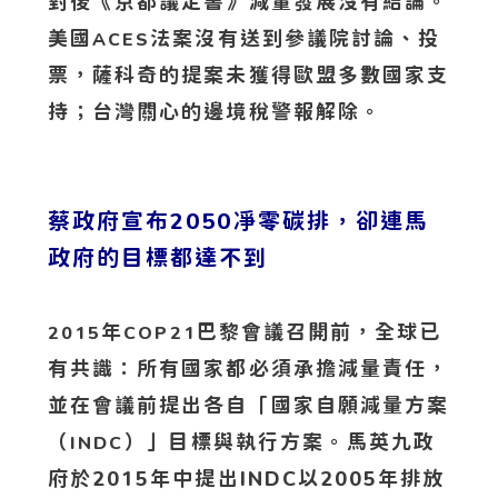
對後《京都議定書》減量發展沒有結論。
美國
法案沒有送到參議院討論、投
ACES
票，薩科奇的提案未獲得歐盟多數國家支
持；台灣關心的邊境稅警報解除。
蔡政府宣布2050凈零碳排，卻連馬
政府的目標都達不到
年
巴黎會議召開前，全球已
2015
COP21
有共識：所有國家都必須承擔減量責任，
並在會議前提出各自「國家自願減量方案
（
）」目標與執行方案。馬英九政
INDC
府於2015年中提出INDC以2005年排放