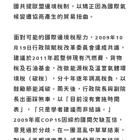
國共提歐盟邊境稅制，以矯正因為國際氣
候變遷協商產生的貿易扭曲。
面對可能的國際邊境稅壓力，
2009年10
行政院賦稅改革委員會達成共識，
月19日
建議於
年起整併現有汽燃費、貨物
2011
稅及石油基金，改徵能源稅及溫室氣體環
境稅（碳稅），分十年逐年調高稅負，以
鼓勵節能減碳。兩天後，行政院長與副院
長出面踩煞車，以「目前沒有實施時間
表」，「只是學者建議而非結論。」
年底
因締約國間欠缺互信，
2009
COP15
意見過於分歧，在一團混亂中草草結束，