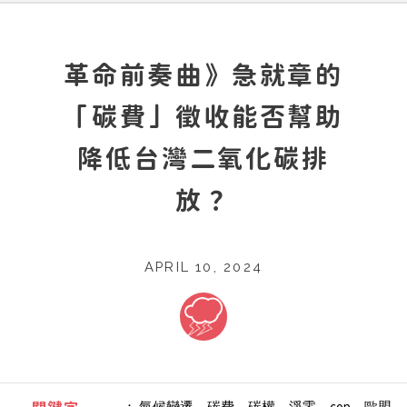
革命前奏曲》急就章的
「碳費」徵收能否幫助
降低台灣二氧化碳排
放？
APRIL 10, 2024
：
氣候變遷、碳費、碳權、淨零、cop、歐盟、