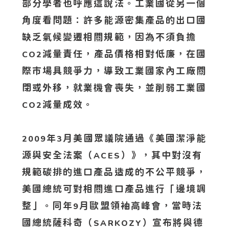
部分學者也呼應這說法。工業國從另一個
角度看問題：許多能源密集產品的出口國
缺乏氣候變遷相關規範，因為不須負擔
減量責任，產品價格相對低廉，在國
CO2
際市場具競爭力，導致工業國家內工廠關
閉或外移，就業機會喪失，並削弱工業國
減量成效。
CO2
年
月美國眾議院通過《美國潔淨能
2009
3
源與安全法案（
）》，其中對沒有
ACES
規範碳排的進口產品造成的不公平競爭，
美國總統可對相關進口產品進行「邊境調
整」。同年
月歐盟領袖高峰會，當時法
9
國總統薩科奇（
）宣布將與德
SARKOZY