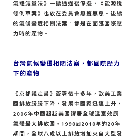
氣體減量法》一讀通過後停擺，《能源稅
條例草案》也放在委員會無聲無息。後續
的氣候變遷相關法案，都是在面臨國際壓
力時的產物。
台灣氣候變遷相關法案，都國際壓力
下的產物
《京都議定書》簽署後十多年，歐美工業
國排放緩緩下降，發展中國家迅速上升，
年中國超越美國躍居全球溫室效應
2006
氣體最大排放國
的
年
。1990到2010年
20
期間，全球八成以上排放增加來自大型發