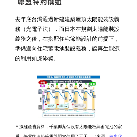
聯盟特約撰述
去年底台灣通過新建建築屋頂太陽能裝設義
務（光電子法），而日本在規劃太陽能裝設
義務之後，在搭配住宅節能設計的前提下，
準備邁向住宅蓄電池裝設義務，讓再生能源
的利用如虎添翼。
＊據經產省資料，千葉縣某個設有太陽能板與蓄電池的家
戶，停電後冰箱等電器照常使用了五天。（來源：
積水化