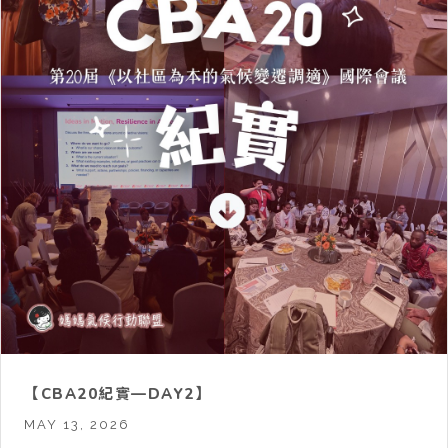
【CBA20紀實—DAY2】
MAY 13, 2026