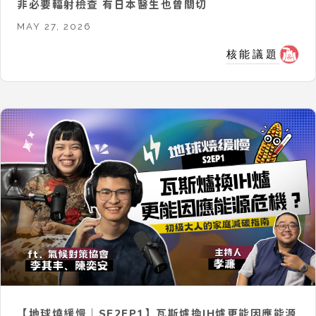
非必要輻射檢查 有日本醫生也曾關切
MAY 27, 2026
核能議題
【地球燒緩慢｜SE2EP1】瓦斯爐換IH爐更能因應能源