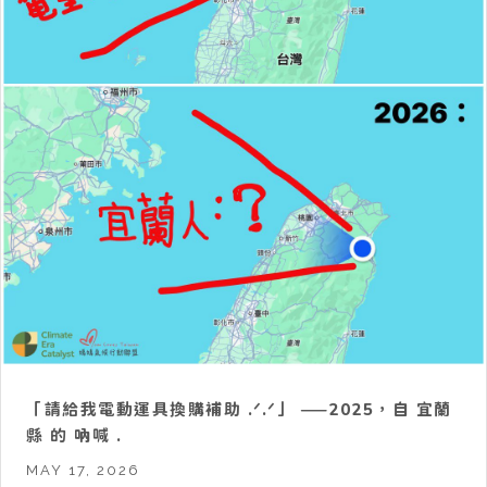
「請給我電動運具換購補助 .ᐟ.ᐟ」 ——2025，自 宜蘭
縣 的 吶喊 .
MAY 17, 2026