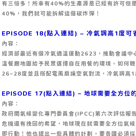
有三倍多！所幸有40%的生產源是已經有許可但
40%，我們就可能拆解這個碳炸彈！
EPISODE 18(點入連結) – 冷氣調高1度
內容：
經濟部最近有個冷氣適溫運動2623，推動會議中
溫餐廳地圖給予民眾選擇自在用餐的環境。如何聰
26~28度並且搭配電風扇讓空氣對流，冷氣調高
EPISODE 17(點入連結) – 地球需要全方
內容：
政府間氣候變化專門委員會(IPCC)第六次評估
危機還有挽回的希望，地球現在就需要全方位氣候
即行動！他也提出一些具體的計劃，要各國必須採