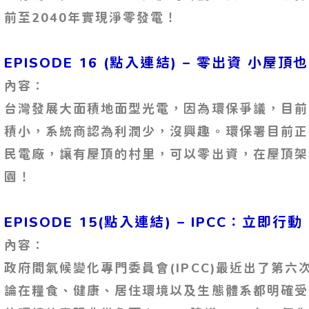
前至2040年實現淨零發電！
EPISODE 16 (點入連結) – 零出資 小屋
內容：
台灣發展大面積地面型光電，因為環保爭議，目前
積小，系統商認為利潤少，沒興趣。環保署目前正
民電廠，讓有屋頂的村里，可以零出資，在屋頂架
園！
EPISODE 15(點入連結) – IPCC：立即
內容：
政府間氣候變化專門委員會(IPCC)最近出了第
論在糧食、健康、居住環境以及生態體系都明確受