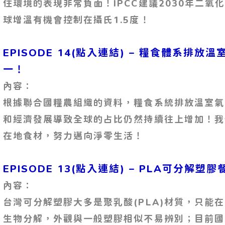
住環境的表現非常負面！IPCC建議2030年二氧
球增溫有機會控制在攝氏1.5度！
EPISODE 14(點入連結) – 糧食體系排
一！
內容：
根據聯合國糧農組織的資料，糧食系統排放溫室氣
和經濟發展導致全球的占比仍然持續往上增加！我
在地食材，努力邁向淨零生活！
EPISODE 13(點入連結) – PLA可分解
內容：
台灣可分解塑膠大多是聚乳酸(PLA)材質，只能
生物分解，外觀與一般塑膠相似不易辨別；目前國