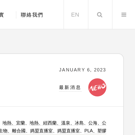
EN
Search
實
聯絡我們
JANUARY 6, 2023
最新消息
、
地熱、宜蘭
、
地熱、紐西蘭、溫泉、冰島
、
公海、公
生物、離合國
、
媽盟直播室
、
媽盟直播室
、
PLA、塑膠