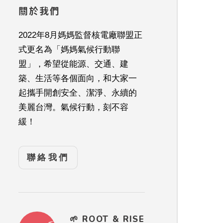
關於我們
2022年8月媽媽監督核電廠聯盟正
式更名為「媽媽氣候行動聯
盟」，希望從能源、交通、建
築、生活等各個面向，和大家一
起攜手開創安全、潔淨、永續的
美麗台灣。氣候行動，刻不容
緩！
聯絡我們
🌱 ROOT & RISE