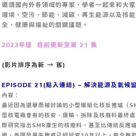
邀請國內外各領域的專家、學者一起來和大家
環境、空污、節能、減碳、再生能源以及核能
全、健康與福祉的關鍵議題。
2023年度 目前更新至第 21 集
(影片排序為新 → 舊)
EPISODE 21(點入連結) – 解決能源及氣
內容：
最近因為選舉而被討論的小型模組化核反應爐（S
型核電廠會有的核安、運輸、拆除及核廢料最終處
際研究指出SMR產生的核廢料，甚至比傳統反應爐
繼，各國發展失敗或已經延宕10年以上，完全無