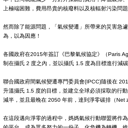
上極端困難，費用昂貴的核廢料以及核輻射污染問
然而除了能源問題，「氣候變遷」所帶來的災害急
為，以為因應！
各國政府在2015年簽訂《巴黎氣候協定》（Paris A
制在攝氏 2 度之內，並以攝氏 1.5 度為目標進行減
聯合國政府間氣候變遷專門委員會(IPCC)隨後在 2
升溫攝氏 1.5 度的目標，並建立全球必須採取的行動
減半，並且最晚在 2050 年前，達到淨零碳排（Net z
在這段邁向淨零的過程中，媽媽氣候行動聯盟將作
的平台，成為眾多努力的一份子，化危機為轉機，