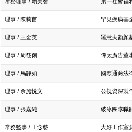
常務理事 / 賴美智
第一社會福
理事 / 陳莉茵
罕見疾病基
理事 / 王金英
羅慧夫顱顏
理事 / 周筱俐
偉太廣告董
理事 / 馬靜如
國際通商法
理事 / 余施悅文
公視資深製
理事 / 張嘉純
破冰團隊職
常務監事 / 王念慈
大好工作室