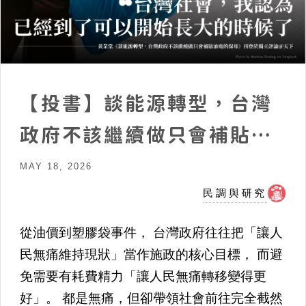
【投書】談能源轉型，台灣
政府不該繼續做只會補貼油
電的保母
MAY 18, 2026
民調與研究
從油價到塑膠袋事件， 台灣政府往往把「讓人
民無痛維持現狀」當作施政的核心目標， 而避
免需要有耗費精力「讓人民無痛轉移變得更
好」。 都是無痛，但卻帶領社會前往完全截然