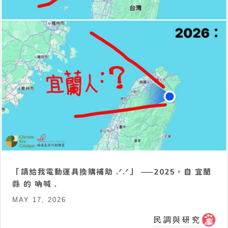
「請給我電動運具換購補助 .ᐟ.ᐟ」 ——2025，自 宜蘭
縣 的 吶喊 .
MAY 17, 2026
民調與研究