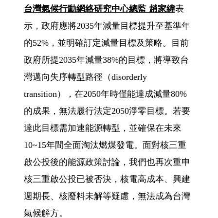
台灣氣候行動網絡研究中心總監 趙家緯
表
示，政府應將2035年減量目標提升至基準年
的52%，並明確訂定減量目標及策略。目前
政府所提2035年減量38%的目標，將導致台
灣邁向失序轉型路徑（disorderly
transition），在2050年時僅能達成減量80%
的成果，無法履行法定2050淨零目標。若要
達此目標需加速能源轉型，並確保在未來
10~15年間全面淘汰燃煤發電。面對核三重
啟公投後的能源政策討論，我們也再次重申
核三重啟公投已被否決，核電高成本、興建
週期長、核廢料未解等疑慮，無法成為台灣
氣候解方。