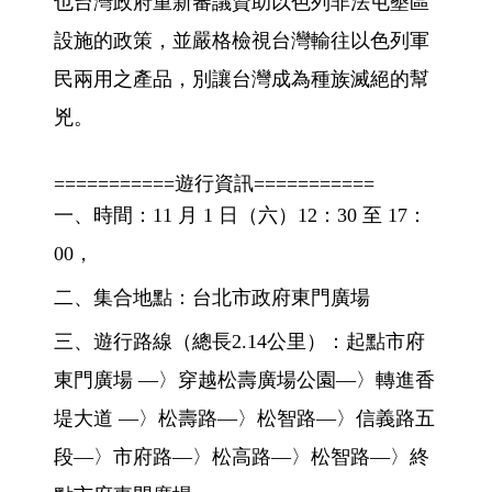
也台灣政府重新審議資助以色列非法屯墾區
設施的政策，並嚴格檢視台灣輸往以色列軍
民兩用之產品，別讓台灣成為種族滅絕的幫
兇。
===========遊行資訊===========
一、時間：11 月 1 日（六）12：30 至 17：
00，
二、集合地點：台北市政府東門廣場
三、遊行路線（總長2.14公里）：起點市府
東門廣場 —〉穿越松壽廣場公園—〉轉進香
堤大道 —〉松壽路—〉松智路—〉信義路五
段—〉市府路—〉松高路—〉松智路—〉終