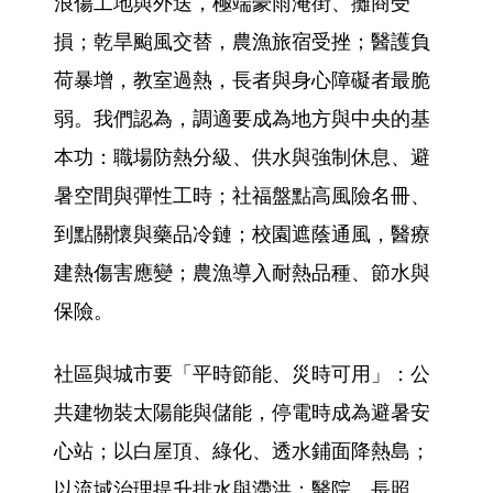
浪傷工地與外送，極端豪雨淹街、攤商受
損；乾旱颱風交替，農漁旅宿受挫；醫護負
荷暴增，教室過熱，長者與身心障礙者最脆
弱。我們認為，調適要成為地方與中央的基
本功：職場防熱分級、供水與強制休息、避
暑空間與彈性工時；社福盤點高風險名冊、
到點關懷與藥品冷鏈；校園遮蔭通風，醫療
建熱傷害應變；農漁導入耐熱品種、節水與
保險。
社區與城市要「平時節能、災時可用」：公
共建物裝太陽能與儲能，停電時成為避暑安
心站；以白屋頂、綠化、透水鋪面降熱島；
以流域治理提升排水與滯洪；醫院、長照、