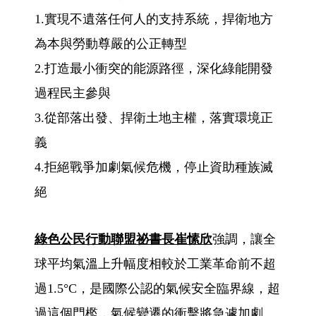
1.實現不遺落任何人的支持系統，捍衛地方
為本與勞動尊嚴的公正轉型
2.打造最小衝突的能源路徑，深化綠能開發
過程民主參與
3.從部落出發、捍衛土地主權，落實環境正
義
4.拒絕戰爭加劇氣候危機，停止資助種族滅
絕
綠色公民行動聯盟祕書長崔愫欣
強調，讓全
球平均氣溫上升幅度相較於工業革命前不超
過1.5°C，是國際公認的氣候安全臨界線，超
過這個門檻，氣候變遷的衝擊將急遽加劇