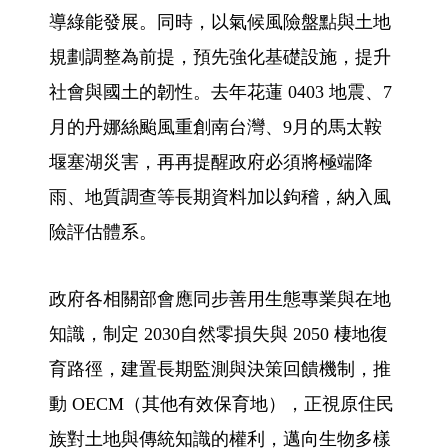
導綠能發展。同時，以氣候風險盤點與土地
規劃調整為前提，預先強化基礎設施，提升
社會與國土的韌性。去年花蓮 0403 地震、7
月的丹娜絲颱風重創南台灣、9月的馬太鞍
堰塞湖災害，再再提醒政府必須將極端降
雨、地質調查等長期資料加以鉤稽，納入風
險評估體系。
政府各相關部會應同步善用生態專業與在地
知識，制定 2030自然零損失與 2050 棲地復
育路徑，建置長期監測與決策回饋機制，推
動 OECM（其他有效保育地），正視原住民
族對土地與傳統知識的權利，邁向生物多樣