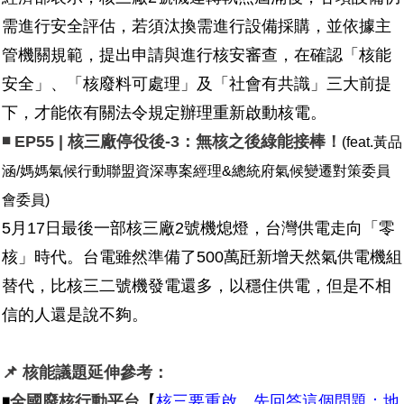
需進行安全評估，若須汰換需進行設備採購，並依據主
管機關規範，提出申請與進行核安審查，在確認「核能
安全」、「核廢料可處理」及「社會有共識」三大前提
下，才能依有關法令規定辦理重新啟動核電。
◾ EP55 | 核三廠停役後-3：無核之後綠能接棒！
(feat.黃品
涵/媽媽氣候行動聯盟資深專案經理&總統府氣候變遷對策委員
會委員)
5月17日最後一部核三廠2號機熄燈，台灣供電走向「零
核」時代。台電雖然準備了500萬瓩新增天然氣供電機組
替代，比核三二號機發電還多，以穩住供電，但是不相
信的人還是說不夠。
📌 核能議題延伸參考：
◾
全國廢核行動平台
【
核三要重啟，先回答這個問題：地