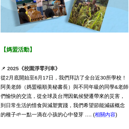
【媽盟活動】
📌
2025《校園淨零列車》
從2月底開始至6月17日，我們拜訪了全台近30所學校！
阿美老師（媽盟楊順美秘書長）與不同年級的同學&老師
們愉快的交流，從全球及台灣因氣候變遷帶來的災害，
到日常生活的惜食與減塑實踐，我們希望節能減碳概念
的種子🌱一點一滴在小孩的心中發芽 ….
(
相關內容
)