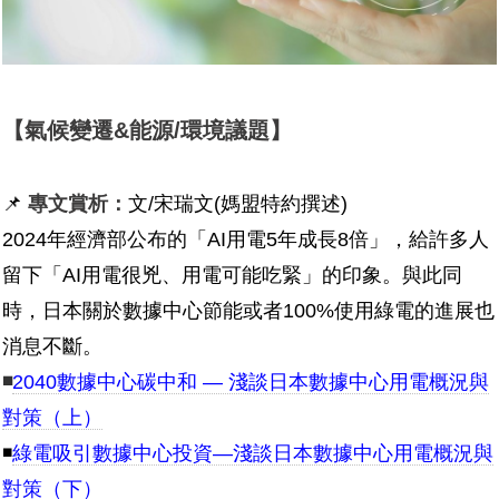
【氣候變遷&能源/環境議題】
📌
專文賞析：
文/宋瑞文(媽盟特約撰述)
2024年經濟部公布的「AI用電5年成長8倍」，給許多人
留下「AI用電很兇、用電可能吃緊」的印象。與此同
時，日本關於數據中心節能或者100%使用綠電的進展也
消息不斷。
◾
2040數據中心碳中和 — 淺談日本數據中心用電概況與
對策（上）
◾
綠電吸引數據中心投資—淺談日本數據中心用電概況與
對策（下）