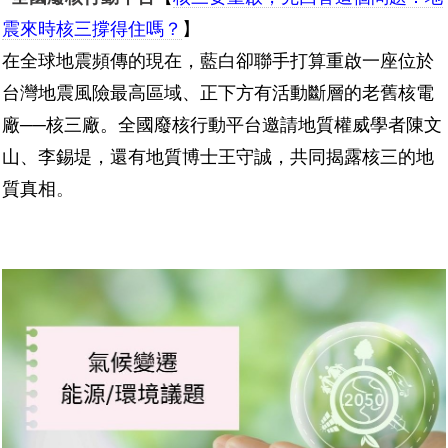
震來時核三撐得住嗎？
】
在全球地震頻傳的現在，藍白卻聯手打算重啟一座位於
台灣地震風險最高區域、正下方有活動斷層的老舊核電
廠──核三廠。全國廢核行動平台邀請地質權威學者陳文
山、李錫堤，還有地質博士王守誠，共同揭露核三的地
質真相
。