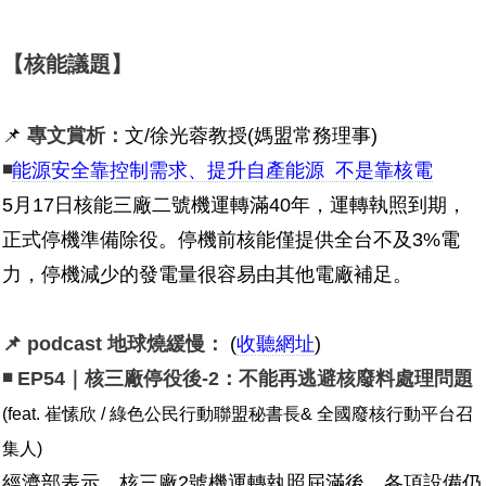
【核能議題】
📌
專文賞析：
文/徐光蓉教授(媽盟常務理事)
◾
能源安全靠控制需求、提升自產能源 不是靠核電
5月17日核能三廠二號機運轉滿40年，運轉執照到期，
正式停機準備除役。停機前核能僅提供全台不及3%電
力，停機減少的發電量很容易由其他電廠補足。
📌 podcast 地球燒緩慢：
(
收聽網址
)
◾ EP54｜核三廠停役後-2：不能再逃避核廢料處理問題
(feat. 崔愫欣 / 綠色公民行動聯盟秘書長& 全國廢核行動平台召
集人)
經濟部表示，核三廠2號機運轉執照屆滿後，各項設備仍