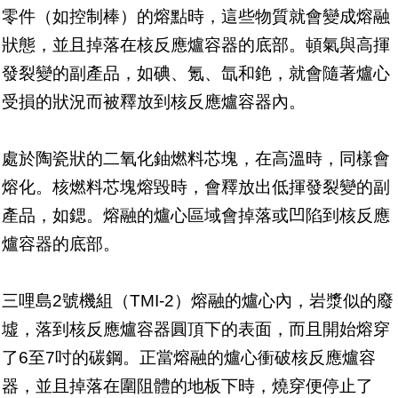
零件（如控制棒）的熔點時，這些物質就會變成熔融
狀態，並且掉落在核反應爐容器的底部。頓氣與高揮
發裂變的副產品，如碘、氪、氙和銫，就會隨著爐心
受損的狀況而被釋放到核反應爐容器內。
處於陶瓷狀的二氧化鈾燃料芯塊，在高溫時，同樣會
熔化。核燃料芯塊熔毀時，會釋放出低揮發裂變的副
產品，如鍶。熔融的爐心區域會掉落或凹陷到核反應
爐容器的底部。
三哩島2號機組（TMI-2）熔融的爐心內，岩漿似的廢
墟，落到核反應爐容器圓頂下的表面，而且開始熔穿
了6至7吋的碳鋼。正當熔融的爐心衝破核反應爐容
器，並且掉落在圍阻體的地板下時，燒穿便停止了