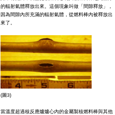
的輻射氣體釋放出來。這個現象叫做「間隙釋放」，
因為間隙內所充滿的輻射氣體，從燃料棒內被釋放出
來了。
(圖3)
當溫度超過核反應爐爐心內的金屬製核燃料棒與其他