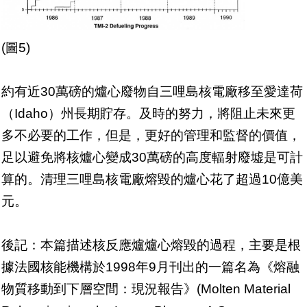
(圖5)
約有近30萬磅的爐心廢物自三哩島核電廠移至愛達荷
（Idaho）州長期貯存。及時的努力，將阻止未來更
多不必要的工作，但是，更好的管理和監督的價值，
足以避免將核爐心變成30萬磅的高度輻射廢墟是可計
算的。清理三哩島核電廠熔毀的爐心花了超過10億美
元。
後記：本篇描述核反應爐爐心熔毀的過程，主要是根
據法國核能機構於1998年9月刊出的一篇名為《熔融
物質移動到下層空間：現況報告》(Molten Material