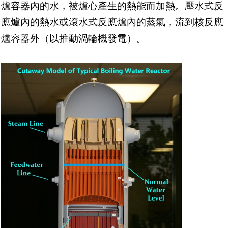
爐容器內的水，被爐心產生的熱能而加熱。壓水式反
應爐內的熱水或滾水式反應爐內的蒸氣，流到核反應
爐容器外（以推動渦輪機發電）。