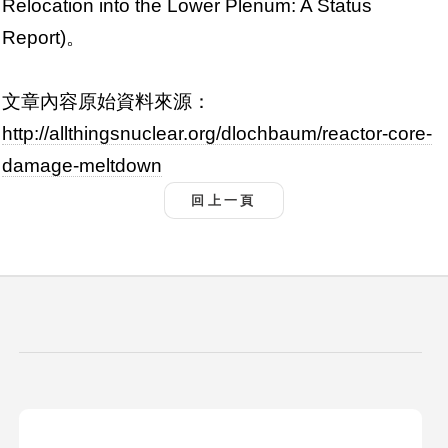
Relocation into the Lower Plenum: A Status
Report)。
文章內容原始資料來源：
http://allthingsnuclear.org/dlochbaum/
reactor-core-
damage-meltdown