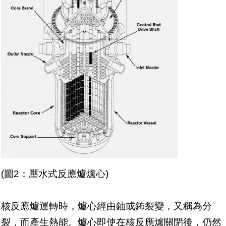
(圖2：壓水式反應爐爐心)
核反應爐運轉時，爐心經由鈾或鈽裂變，又稱為分
裂，而產生熱能。爐心即使在核反應爐關閉後，仍然