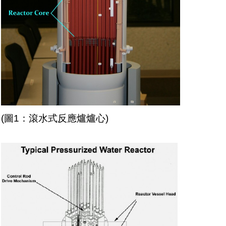
(圖1：滾水式反應爐爐心)