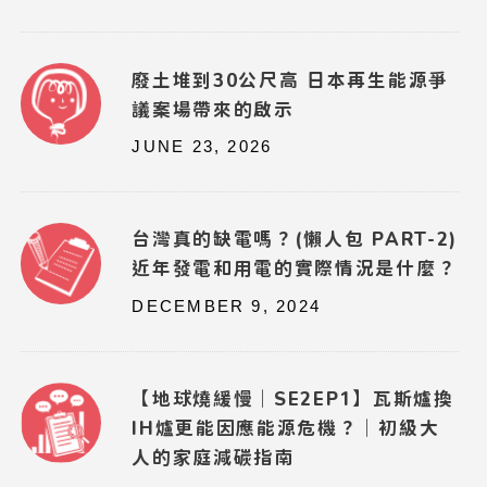
廢土堆到30公尺高 日本再生能源爭
議案場帶來的啟示
JUNE 23, 2026
台灣真的缺電嗎？(懶人包 PART-2)
近年發電和用電的實際情況是什麼？
DECEMBER 9, 2024
【地球燒緩慢｜SE2EP1】瓦斯爐換
IH爐更能因應能源危機？｜初級大
人的家庭減碳指南