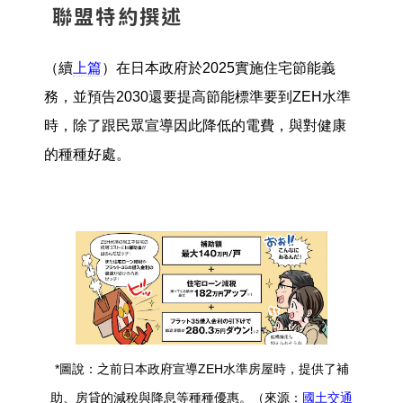
聯盟特約撰述
（續
上篇
）在日本政府於2025實施住宅節能義
務，並預告2030還要提高節能標準要到ZEH水準
時，除了跟民眾宣導因此降低的電費，與對健康
的種種好處。
*圖說：之前日本政府宣導ZEH水準房屋時，提供了補
助、房貸的減稅與降息等種種優惠。（來源：
國土交通