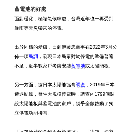
蓄電池的好處
面對暖化，極端氣候肆虐，台灣近年也一再受到
暴雨等天災帶來的停電。
出於同樣的憂慮，日商伊藤忠商事在2022年3月公
佈一項
民調
，發現日本民眾對於停電的準備普遍
不足，近半數家戶考慮安裝
蓄電池
或太陽能板。
另一方面，據日本太陽能協會
調查
，2019年日本
遭遇颱風，發生大規模停電時，調查內1799個裝
設太陽能板與蓄電池的家戶，幾乎全數啟動了獨
立供電功能接替。
「冰箱冷藏的食物不至於壞掉」、「冰箱、洗衣