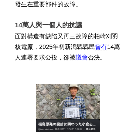
發生在重要部件的故障。
14萬人與一個人的抗議
面對構造有缺陷又再三故障的柏崎刈羽
核電廠，2025年初新潟縣縣民
曾有
14萬
人連署要求公投，卻被
議會
否決。