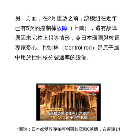
另一方面，在2月重啟之前，該機組在近年
已有5次的控制棒
故障
（上圖），還有故障
原因未完整上報等情形，令日本環團與核電
專家憂心。控制棒（Control rod）是原子爐
中用於控制核分裂速率的設備。
*圖說：日本媒體報導柏崎刈羽核電廠6號機，在睽違14