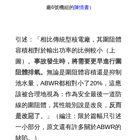
廠6號機組的
陳情書
）
引述：「相比傳統型核電廠，其圍阻體
容積相對於輸出功率的比例較小（上
圖）。
事故發生時，將需要更早進行圍
阻體排氣。
無論是圍阻體容積還是抑制
池水量，ABWR都相對小了20%，這應
該被合理地視為：作為安全最後一道防
線的圍阻體，其性能別說是改良，
反而
是改惡了
。」（編注：限於篇幅只引述
一小部分，原文還有許多關於ABWR的
缺陷。）