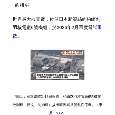
約撰述
世界最大核電廠，位於日本新潟縣的柏崎刈
羽核電廠6號機組，於2026年2月再度嘗試
重
啟
。
*圖說：日本媒體2月9日報導，柏崎刈羽核電廠6號機在
控制棒（日文：制御棒）拔出時因異常警報而停機。（來
源：
NTV
）