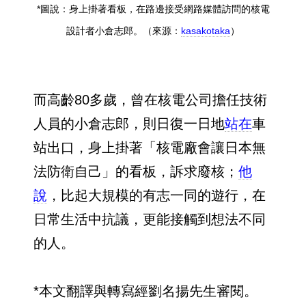
*圖說：身上掛著看板，在路邊接受網路媒體訪問的核電
設計者小倉志郎。（來源：
kasakotaka
）
而高齡80多歲，曾在核電公司擔任技術
人員的小倉志郎，則日復一日地
站在
車
站出口，身上掛著「核電廠會讓日本無
法防衛自己」的看板，訴求廢核；
他
說
，比起大規模的有志一同的遊行，在
日常生活中抗議，更能接觸到想法不同
的人。
*本文翻譯與轉寫經劉名揚先生審閱。