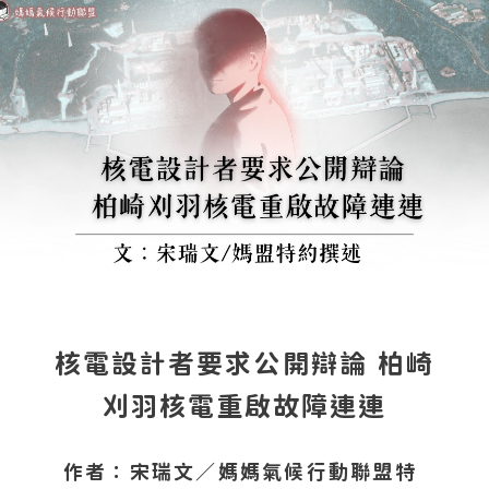
核電設計者要求公開辯論 柏崎
刈羽核電重啟故障連連
作者：宋瑞文／媽媽氣候行動聯盟特