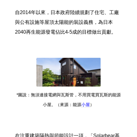
自2014年以來，日本政府陸續規劃了住宅、工廠
與公有設施等屋頂太陽能的裝設義務，為日本
2040再生能源發電佔比4-5成的目標做出貢獻。
*圖說：無須連接電網與瓦斯管，不用買電買瓦斯的能源
小屋。（來源：能源
小屋
）
在注重建築隔熱與節能設計一項，「Solarbear基