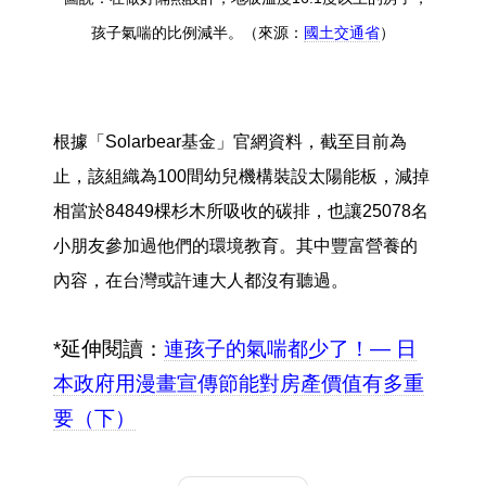
孩子氣喘的比例減半。（來源：
國土交通省
）
根據「Solarbear基金」官網資料，截至目前為
止，該組織為100間幼兒機構裝設太陽能板，減掉
相當於84849棵杉木所吸收的碳排，也讓25078名
小朋友參加過他們的環境教育。其中豐富營養的
內容，在台灣或許連大人都沒有聽過。
*延伸閱讀：
連孩子的氣喘都少了！— 日
本政府用漫畫宣傳節能對房產價值有多重
要（下）