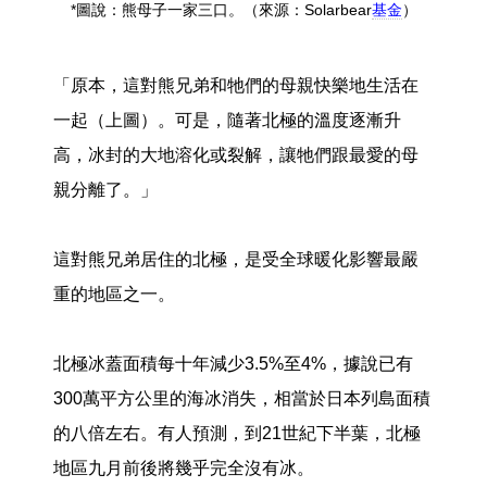
*圖說：熊母子一家三口。（來源：Solarbear
基金
）
「原本，這對熊兄弟和牠們的母親快樂地生活在
一起（上圖）。可是，隨著北極的溫度逐漸升
高，冰封的大地溶化或裂解，讓牠們跟最愛的母
親分離了。」
這對熊兄弟居住的北極，是受全球暖化影響最嚴
重的地區之一。
北極冰蓋面積每十年減少3.5%至4%，據說已有
300萬平方公里的海冰消失，相當於日本列島面積
的八倍左右。有人預測，到21世紀下半葉，北極
地區九月前後將幾乎完全沒有冰。