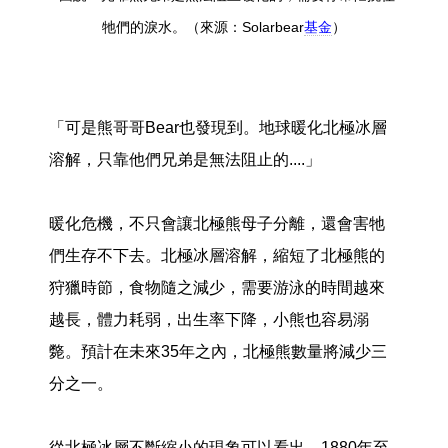
牠們的淚水。（來源：Solarbear
基金
）
「可是熊哥哥Bear也發現到。地球暖化北極冰層
溶解，只靠他們兄弟是無法阻止的....」
暖化危機，不只會讓北極熊母子分離，還會害牠
們生存不下去。北極冰層溶解，縮短了北極熊的
狩獵時節，食物隨之減少，需要游泳的時間越來
越長，體力耗弱，出生率下降，小熊也容易溺
斃。預計在未來35年之內，北極熊數量將減少三
分之一。
從北極冰層不斷縮小的現象可以看出，1880年至