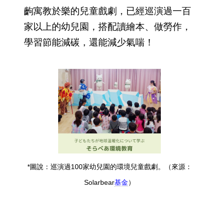
齣寓教於樂的兒童戲劇，已經巡演過一百
家以上的幼兒園，搭配讀繪本、做勞作，
學習節能減碳，還能減少氣喘！
*圖說：巡演過100家幼兒園的環境兒童戲劇。（來源：
Solarbear
基金
）