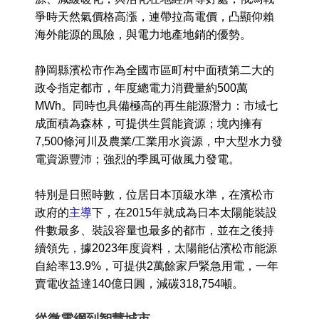
爭時天然氣價格高漲，連帶拉高電價，凸顯仰賴
海外能源的風險，與電力地產地銷的優勢。
静岡縣濱松市作為全國市區町村中面積第二大的
政令指定都市，年度總電力消費量約500萬
MWh。同時也具備極高的再生能源潛力：市域七
成面積為森林，可提供生質能資源；境內擁有
7,500條河川及農業/工業用水資源，中大型水力發
電資源豐沛；強烈的季風可做風力發電。
特別是日照時數，位居日本頂級水準，在濱松市
政府的
主導
下，在2015年就成為日本太陽能裝設
件數最多、裝設容量也最多的都市，並在之後持
續領先，據2023年度資料，太陽能佔濱松市能源
自給率13.9%，可提供2萬餘家戶緊急用電，一年
賣電收益達140億日圓，減碳318,754噸。