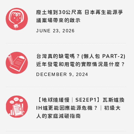
廢土堆到30公尺高 日本再生能源爭
議案場帶來的啟示
JUNE 23, 2026
台灣真的缺電嗎？(懶人包 PART-2)
近年發電和用電的實際情況是什麼？
DECEMBER 9, 2024
【地球燒緩慢｜SE2EP1】瓦斯爐換
IH爐更能因應能源危機？｜初級大
人的家庭減碳指南