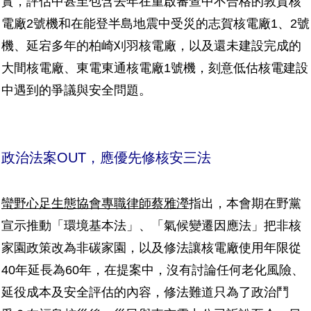
實，評估中甚至包含去年在重啟審查中不合格的敦賀核
電廠2號機和在能登半島地震中受災的志賀核電廠1、2號
機、延宕多年的柏崎刈羽核電廠，以及還未建設完成的
大間核電廠、東電東通核電廠1號機，刻意低估核電建設
中遇到的爭議與安全問題。
政治法案OUT，應優先修核安三法
蠻野心足生態協會專職律師蔡雅瀅
指出，本會期在野黨
宣示推動「環境基本法」、「氣候變遷因應法」把非核
家園政策改為非碳家園，以及修法讓核電廠使用年限從
40年延長為60年，在提案中，沒有討論任何老化風險、
延役成本及安全評估的內容，修法難道只為了政治鬥