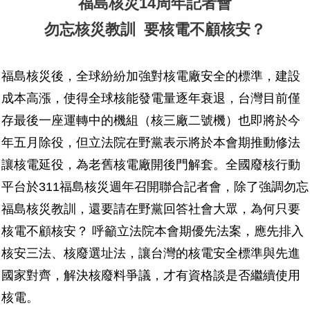
福島核災14周年記者會
勿忘核災教訓 要核電不顧核安？
福島核災後，全球紛紛加強對核電廠安全的標準，建設
成本高漲，使得全球核能發電量逐年衰退，台灣目前僅
存最後一座運轉中的機組（核三廠二號機）也即將於今
年五月除役，但立法院在野黨表示將於本會期推動修法
讓核電延役，為老舊核電廠開後門解套。全國廢核行動
平台於311福島核災週年召開聯合記者會，除了強調勿忘
福島核災教訓，還要請在野黨回答社會大眾，為何只要
核電不顧核安？ 呼籲立法院本會期優先法案，應先排入
核安三法、核廢選址法，讓台灣的核電安全標準與先進
國家對齊，解決核廢料爭議，才有資格談是否繼續使用
核電。