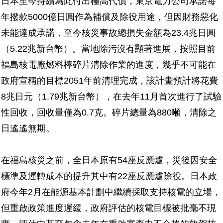
日本至今持續為此付出極高代價，東京電力公司承諾每
年撥款5000億日圓作為補償及除役用途，但因財務惡化
未能達成承諾，至今核災事故總損失金額為23.4兆日圓
（5.22兆新台幣）。當地除污沒有顯著進展，按照目前
福島核電廠燃料棒碎片清除作業的進度，幾乎不可能在
政府宣稱的目標2051年前清理完成，該計畫預計將花費
8兆日元（1.79兆新台幣），在去年11月首次進行了試驗
性回收，回收量僅為0.7克。碎片總量為880噸，清除之
日遙遙無期。
在福島核災之前，全日本原有54座反應爐，災後因安全
標準及運轉成本的提升其中有22座反應爐除役。日本政
府今年2月在能源基本計劃中繼續採取支持核電的立場，
但重啟政策進度遲緩，政府評估的核電目標被批毫不現