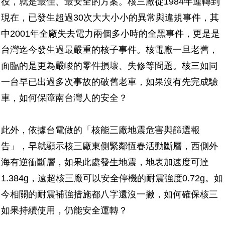
役，就是最佳、最安全的方案。核三廠從1984年運轉到
現在，已發生超過30次大大小小的異常與違規事件，其
中2001年全廠失去電力兩個多小時的全黑事件，更是是
台灣迄今發生過最嚴重的核子事件。核電廠一旦老舊，
面臨的是更為嚴峻的零件損壞、失修等問題。核三如同
一台早已出過多次事故的破舊老車，如果沒有先完成驗
車，如何保障南台灣人的安全？
此外，依據台電做的「核能三廠地震危害與篩選報
告」，早就顯示核三廠東側緊鄰恆春活動斷層，西側外
海有逆衝斷層，如果此處發生地震，地表加速度可達
1.384g，遠超核三廠可以安全停機的耐震強度0.72g。如
今相關的耐震補強措施都八字還沒一撇，如何確保核三
如果持續使用，仍能安全運轉？