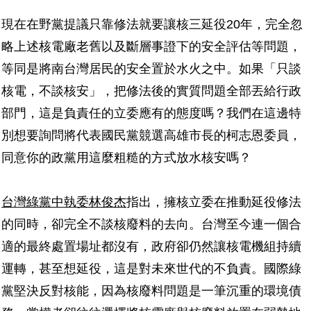
現在在野黨提議只靠修法就要讓核三延役20年，完全忽
略上述核電廠老舊以及斷層事證下的安全評估等問題，
等同是將南台灣居民的安全置於水火之中。如果「只談
核電，不談核安」，把修法後的實質問題全部丟給行政
部門，這是負責任的立委應有的態度嗎？我們在這邊特
別想要詢問將代表國民黨競選高雄市長的柯志恩委員，
同意你的政黨用這麼粗糙的方式放水核安嗎？
台灣綠黨中執委林俊杰
指出，擁核立委在推動延役修法
的同時，卻完全不談核廢料的去向。台灣至今連一個合
適的最終處置場址都沒有，政府卻仍然讓核電機組持續
運轉，甚至想延役，這是對未來世代的不負責。國際綠
黨堅決反對核能，因為核廢料問題是一筆沉重的環境債