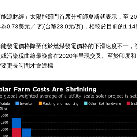
新能源財經」太陽能部門首席分析師夏斯就表示，至 2
為0.73美元／ 瓦(台幣23.0元/瓦)，相較於目前的1.1
陽能發電價格降至低於燃煤發電價格的下滑速度不一，
炭或污染稅曲線最晚會在2020年呈現交叉。至於印度
需要更長時間才會達標。