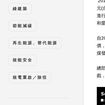
20
元(
綠建築
進行
和愛
節能減碳
自2
再生能源、替代能源
價
煤
核能安全
總
戲
核電重啟／除役