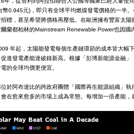
16年，從智利到阿拉伯聯合大公國等國家己經大量使用
台幣0.945元)，即只有全球平均燃煤發電價格的一
招標，甚至希望將價格再壓低。在歐洲擁有豐富太陽能發
爾蘭都柏林的Mainstream Renewable Pow
009 年起，太陽能發電每個生產鏈環節的成本皆大幅
，促進發電產能達破錄新高。根據「彭博新能源金融」，
發電的全球均價更便宜。
部位於阿布達比的跨政府團體「國際再生能源組織」執
，會在愈來愈多的市場上成為常態。每增加一倍產能，