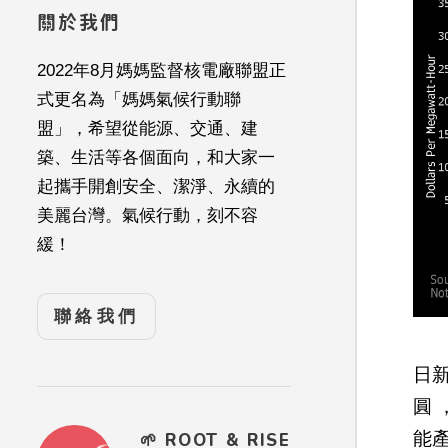
關於我們
2022年8月媽媽監督核電廠聯盟正
式更名為「媽媽氣候行動聯
盟」，希望從能源、交通、建
築、生活等各個面向，和大家一
起攜手開創安全、潔淨、永續的
美麗台灣。氣候行動，刻不容
緩！
聯絡我們
日
圓
能
🌱 ROOT & RISE