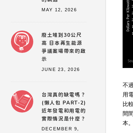
MAY 12, 2026
廢土堆到30公尺
高 日本再生能源
爭議案場帶來的啟
示
JUNE 23, 2026
不
用
台灣真的缺電嗎？
(懶人包 PART-2)
比
近年發電和用電的
間
實際情況是什麼？
本
DECEMBER 9,