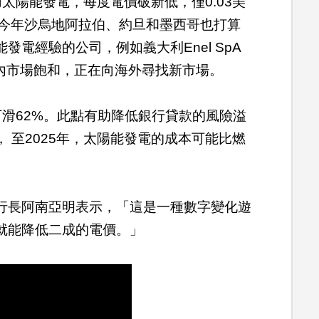
太陽能發電，每度電價破新低，僅0.03美
半。今年沙烏地阿拉伯、約旦和墨西哥也打算
電經驗的公司，例如義大利Enel SpA
er也因國內市場飽和，正在向海外尋找新市場。
下滑62%。此點有助降低銀行貸款的風險溢
 至2025年，太陽能發電的成本可能比燃
行長阿南亞明表示，「這是一種數字變化遊
就能降低二成的電價。」