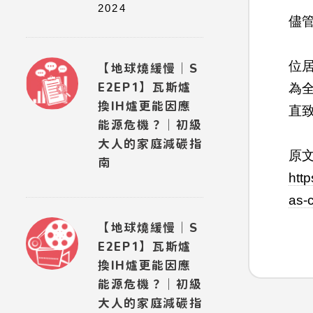
2024
儘
位
【地球燒緩慢｜S
E2EP1】瓦斯爐
為
換IH爐更能因應
直
能源危機？｜初級
大人的家庭減碳指
原
南
htt
as-c
【地球燒緩慢｜S
E2EP1】瓦斯爐
換IH爐更能因應
能源危機？｜初級
大人的家庭減碳指