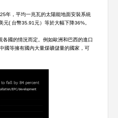
025年，平均一兆瓦的太陽能地面安裝系統
4美元( 台幣35.91元）等於大幅下降36%。
視各國的情況而定。例如歐洲和巴西的進口
和中國等擁有國內大量煤礦儲量的國家，可