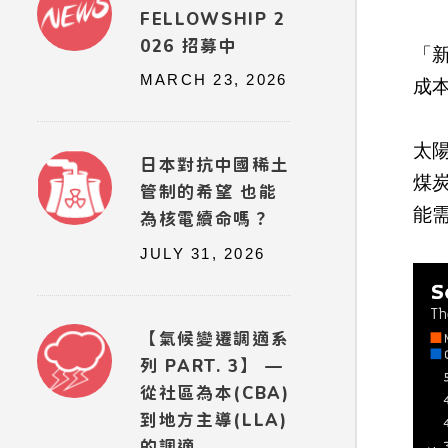
FELLOWSHIP 2
026 招募中
「
MARCH 23, 2026
成本
太
日本對抗中國稀土
煤
管制的希望 也能
能
為核電續命嗎？
JULY 31, 2026
【氣候變遷調適系
列 PART. 3】 —
從社區為本(CBA)
到地方主導(LLA)
的調適