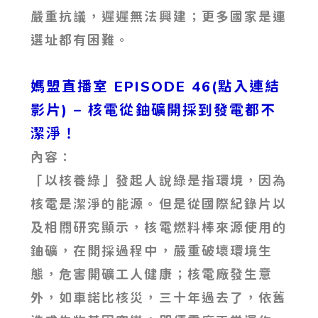
嚴重抗議，遲遲無法興建；更多國家是連
選址都有困難。
媽盟直播室 EPISODE 46(點入連結
影片)
– 核電從鈾礦開採到發電都不
潔淨！
內容：
「以核養綠」發起人說綠是指環境，因為
核電是潔淨的能源。但是從國際紀錄片以
及相關研究顯示，核電燃料棒來源使用的
鈾礦，在開採過程中，嚴重破壞環境生
態，危害開礦工人健康；核電廠發生意
外，如車諾比核災，三十年過去了，依舊