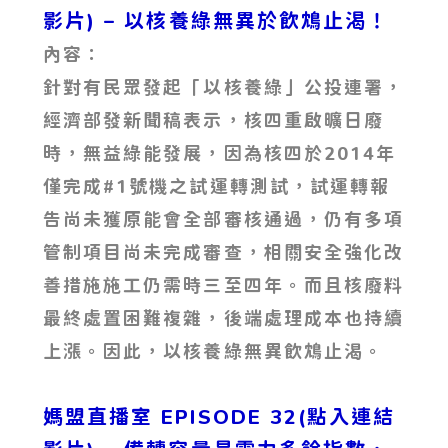
影片)
– 以核養綠無異於飲鴆止渴！
內容：
針對有民眾發起「以核養綠」公投連署，
經濟部發新聞稿表示，核四重啟曠日廢
時，無益綠能發展，因為核四於2014年
僅完成#1號機之試運轉測試，試運轉報
告尚未獲原能會全部審核通過，仍有多項
管制項目尚未完成審查，相關安全強化改
善措施施工仍需時三至四年。而且核廢料
最終處置困難複雜，後端處理成本也持續
上漲。因此，以核養綠無異飲鴆止渴。
媽盟直播室 EPISODE 32(點入連結