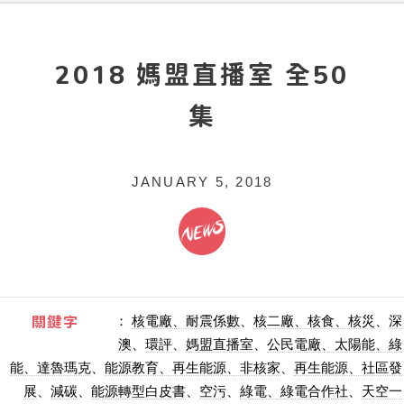
2018 媽盟直播室 全50
集
JANUARY 5, 2018
關鍵字
：
核電廠、耐震係數
、
核二廠、核食、核災
、
深
澳
、
環評
、
媽盟直播室
、
公民電廠、太陽能、綠
能、達魯瑪克
、
能源教育、再生能源、非核家
、
再生能源、社區發
展
、
減碳
、
能源轉型白皮書
、
空污
、
綠電、綠電合作社
、
天空一