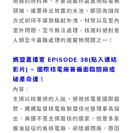
用過的燃料棒，不要提最終處置地點毫無
頭緒，連要移出放置的水池，都因為儲存
方式如何不導致輻射外洩，材質以及室內
室外問題，至今無法處理。核廢料絕對是
人類至今最難處理的廢棄物問題之一！
媽盟直播室 EPISODE 38(點入連結
影片)
– 國際核電廠普遍面臨關廠或
破產命運！
內容：
主張以核養綠的人說，使用核電是國際趨
勢。媽媽監督核電廠聯盟徐光蓉理事長指
出，美國不是主張廢核的國家，但是多家
獲准延役的舊核電廠，卻陸續關廠，原因