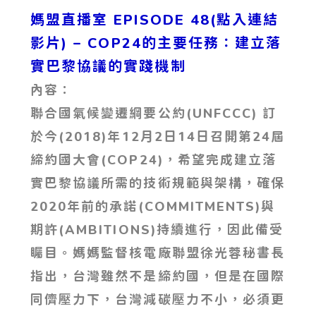
媽盟直播室 EPISODE 48(點入連結
影片)
– COP24的主要任務：建立落
實巴黎協議的實踐機制
內容：
聯合國氣候變遷綱要公約(UNFCCC) 訂
於今(2018)年12月2日14日召開第24屆
締約國大會(COP24)，希望完成建立落
實巴黎協議所需的技術規範與架構，確保
2020年前的承諾(COMMITMENTS)與
期許(AMBITIONS)持續進行，因此備受
矚目。媽媽監督核電廠聯盟徐光蓉秘書長
指出，台灣雖然不是締約國，但是在國際
同儕壓力下，台灣減碳壓力不小，必須更