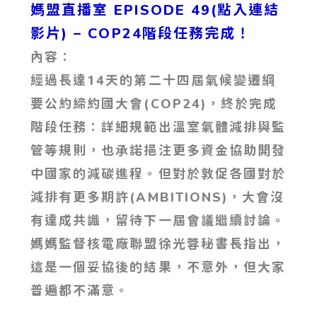
媽盟直播室 EPISODE 49(點入連結
影片)
– COP24階段任務完成！
內容：
經過長達14天的第二十四屆氣候變遷綱
要公約締約國大會(COP24)，終於完成
階段任務：詳細規範出溫室氣體減排與監
管等規則，也承諾挹注更多資金協助開發
中國家的減碳進程。但對於敦促各國對於
減排有更多期許(AMBITIONS)，大會沒
有達成共識，留待下一屆會議繼續討論。
媽媽監督核電廠聯盟徐光蓉秘書長指出，
這是一個妥協後的結果，不意外，但大家
普遍都不滿意。