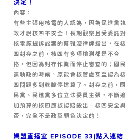
決定！
內容：
有些主張用核電的人認為，因為民進黨執
政才說核四不安全！長期觀察且受委託對
核電廠提訴訟案的蔡雅瀅律師指出，在核
四封存之前，核四有多項檢測都是不合
格，但因為封存作業而停止審查的；國民
黨執政的時候，原能會核管處甚至認為核
四問題多到乾脆停建算了。封存之前，國
民黨、民進黨多位立法委員主張，不斷追
加預算的核四應該認賠殺出。核四安全與
否，完全不是政黨顏色決定的！
媽盟直播室 EPISODE 33(點入連結