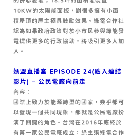
的併聯發電；18.5坪的面積能裝置
10KW的太陽能面板，對很多擁有小面
積屋頂的屋主極具鼓勵效果。綠電合作社
認為如果政府政策對於小市民參與綠能發
電提供更多的行政協助，將吸引更多人加
入。
媽盟直播室 EPISODE 24(點入連結
影片)
– 公民電廠向前走
內容：
國際上致力於能源轉型的國家，幾乎都可
以發現一個共同現象，那就是公民電廠扮
演了關鍵的角色。台灣在2016年底終於
有第一家公民電廠成立：綠主張綠電合作