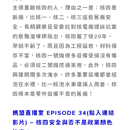
主張重啟核四的人，理由之一是：核四是
新廠，比核一、核二、核三這些舊廠安
全。長期觀察且受委託對核電廠提訴訟案
的蔡雅瀅律師指出，核四蓋了快20年，
早就不新了。而且因為工程延宕，材料保
存不當，核四一號機很多設備受損沒有備
品，必須從二號機挖過來用。此外，核四
興建期間多次淹水，許多重要設備都曾經
泡在水裡，比一般泡水車還讓人擔憂。核
四根本是零件設備不良的舊廠！
媽盟直播室 EPISODE 34(點入連結
影片)
– 核四安全與否不是政黨顏色