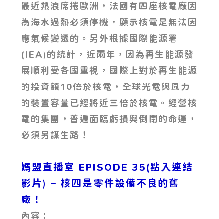
最近熱浪席捲歐洲，法國有四座核電廠因
為海水過熱必須停機，顯示核電是無法因
應氣候變遷的。另外根據國際能源署
(IEA)的統計，近兩年，因為再生能源發
展順利受各國重視，國際上對於再生能源
的投資額10倍於核電，全球光電與風力
的裝置容量已經將近三倍於核電。經營核
電的集團，普遍面臨虧損與倒閉的命運，
必須另謀生路！
媽盟直播室 EPISODE 35(點入連結
影片)
– 核四是零件設備不良的舊
廠！
內容：