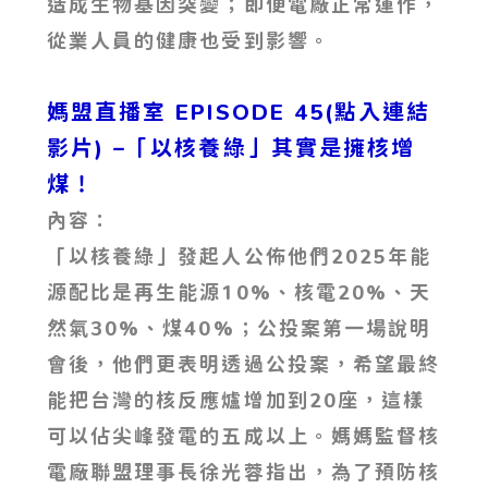
造成生物基因突變；即便電廠正常運作，
從業人員的健康也受到影響。
媽盟直播室 EPISODE 45(點入連結
影片)
–「以核養綠」其實是擁核增
煤！
內容：
「以核養綠」發起人公佈他們2025年能
源配比是再生能源10%、核電20%、天
然氣30%、煤40%；公投案第一場說明
會後，他們更表明透過公投案，希望最終
能把台灣的核反應爐增加到20座，這樣
可以佔尖峰發電的五成以上。媽媽監督核
電廠聯盟理事長徐光蓉指出，為了預防核