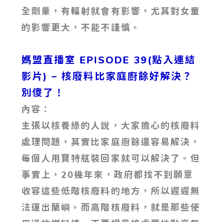
全劑量，有輻射就會有影響，尤其對女童
的影響更大，不能不謹慎。
媽盟直播室 EPISODE 39(點入連結
影片)
– 核廢料比家庭廚餘好解決？
別傻了！
內容：
主張以核養綠的人說，大家擔心的核廢料
處理問題，其實比家庭廚餘還容易解決，
每個人用寶特瓶裝回家就可以解決了。但
事實上，20幾年來，政府都找不到願意
收容這些低階核廢料的地方，所以遲遲無
法運出蘭嶼。而高階核廢料，就是那些使