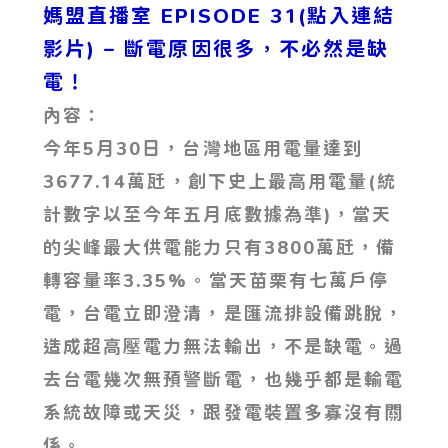
媽盟直播室 EPISODE 31(點入連結
影片)
– 斷電原因很多，不必然是缺
電！
內容：
今年5月30日，台灣地區用電量達到
3677.14萬瓩，創下史上最高用電量(統
計數字以至今年五月底數據為準)，當天
的尖峰最大供電能力只有3800萬瓩，備
轉容量率3.35%。當天苗栗有七萬戶停
電，台電立即澄清，是匯流排設備跳脫，
造成超高壓電力無法輸出，不是缺電。過
去台電幾次無預警斷電，也幾乎都是輸電
系統故障或天災，跟發電裝置多寡沒有關
係。