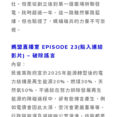
社。但是從創立後到第一個案場併聯發
電，耗時超過一年。這一路雖然篳路藍
縷，但也驗證了，螞蟻雄兵的力量不可忽
視。
媽盟直播室 EPISODE 23(點入連結
影片)
– 破除謠言
內容：
民進黨政府宣示2025年能源轉型後的電
力結構是再生能源20%、燃煤30%、天
然氣50%。不過就在努力排除發展再生
能源的障礙過程中，卻有些傳言產生，例
如電價會因此大漲、空污會更嚴重等等。
行政院能源及減碳辦公室澄清，這些都是