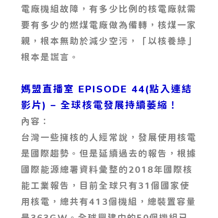
電廠機組故障，有多少比例的核電廠就需
要有多少的燃煤電廠做為備轉，核煤一家
親，根本無助於減少空污，「以核養綠」
根本是謊言。
媽盟直播室 EPISODE 44(點入連結
影片)
– 全球核電發展持續萎縮！
內容：
台灣一些擁核的人經常說，發展使用核電
是國際趨勢。但是延續過去的報告，根據
國際能源總署資料彙整的2018年國際核
能工業報告，目前全球只有31個國家使
用核電，總共有413個機組，總裝置容量
是363GW。全球興建中的50個機組已