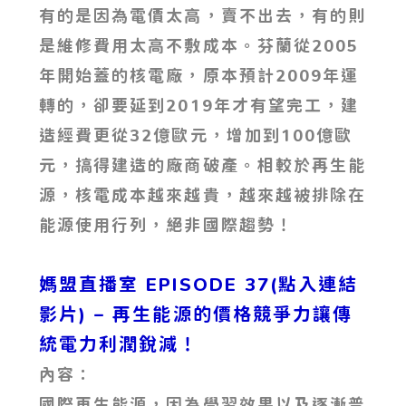
有的是因為電價太高，賣不出去，有的則
是維修費用太高不敷成本。芬蘭從2005
年開始蓋的核電廠，原本預計2009年運
轉的，卻要延到2019年才有望完工，建
造經費更從32億歐元，增加到100億歐
元，搞得建造的廠商破產。相較於再生能
源，核電成本越來越貴，越來越被排除在
能源使用行列，絕非國際趨勢！
媽盟直播室 EPISODE 37(點入連結
影片)
– 再生能源的價格競爭力讓傳
統電力利潤銳減！
內容：
國際再生能源，因為學習效果以及逐漸普