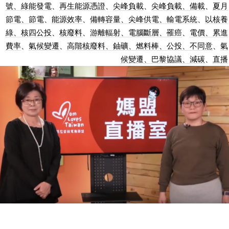
號、綠能發電
、
再生能源憑證
、
尖峰負載
、
尖峰負載、備載
、
夏月
節電、節電
、
能源效率
、
備轉容量、尖峰供電、輸電系統
、
以核養
綠、核四公投
、
核廢料
、
游離輻射、電腦斷層、罹癌
、
電價、累進
費率
、
氣候變遷
、
高階核廢料、鈾礦、燃料棒、公投、不同意
、
氣
候變遷、巴黎協議、減碳
、
直播