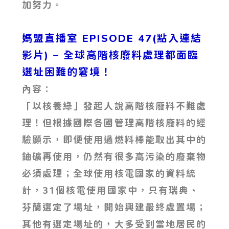
加努力。
媽盟直播室 EPISODE 47(點入連結
影片)
– 全球高階核廢料處理都面臨
選址困難的窘境！
內容：
「以核養綠」發起人說高階核廢料不難處
理！但根據國際各國管理高階核廢料的經
驗顯示，即便使用過燃料棒能取出其中的
鈾礦再使用，仍然有很多高污染的廢棄物
必須處理；全球使用核電國家的資料統
計，31個核電使用國家中，只有瑞典、
芬蘭選定了場址，開始興建最終處置場；
其他有選定場址的，大多受到當地居民的